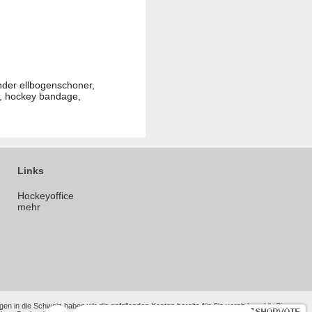
inder ellbogenschoner,
n, hockey bandage,
Links
Hockeyoffice
mehr
en in die Schweiz haben wir die anfallenden Kosten bereits für Sie vorab bezahlt. Sie