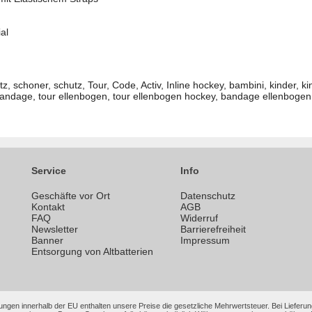
al
, schoner, schutz, Tour, Code, Activ, Inline hockey, bambini, kinder, k
andage, tour ellenbogen, tour ellenbogen hockey, bandage ellenboge
Service
Info
Geschäfte vor Ort
Datenschutz
n
Kontakt
AGB
FAQ
Widerruf
Newsletter
Barrierefreiheit
Banner
Impressum
Entsorgung von Altbatterien
ungen innerhalb der EU enthalten unsere Preise die gesetzliche Mehrwertsteuer. Bei Lieferung