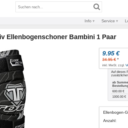
Info
Service
L
iv Ellenbogenschoner Bambini 1 Paar
9.95 €
34.95 €
*
inkl. MwSt. zzgl.
V
Auf dieses P
zusätzliche
ab Summe 
Bestellun
600.00 €
1000.00 €
Ellenbogen-
Anzahl
: