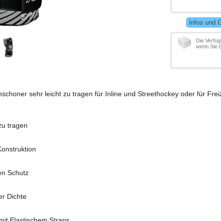
Infos und 
Die Verfüg
wenn Sie 
schoner sehr leicht zu tragen für Inline und Streethockey oder für Freiz
zu tragen
Konstruktion
ten Schutz
er Dichte
 mit Elastischem Straps