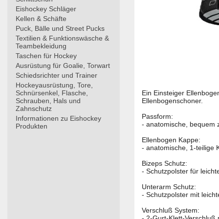
Eishockey Schläger
Kellen & Schäfte
Puck, Bälle und Street Pucks
Textilien & Funktionswäsche &
Teambekleidung
Taschen für Hockey
Ausrüstung für Goalie, Torwart
Schiedsrichter und Trainer
Hockeyausrüstung, Tore,
Schnürsenkel, Flasche,
Ein Einsteiger Ellenbogen
Schrauben, Hals und
Ellenbogenschoner.
Zahnschutz
Passform:
Informationen zu Eishockey
- anatomische, bequem 
Produkten
Ellenbogen Kappe:
- anatomische, 1-teilige 
Bizeps Schutz:
- Schutzpolster für leich
Unterarm Schutz:
- Schutzpolster mit leicht
Verschluß System:
- 2-Gurt-Klett-Verschluß