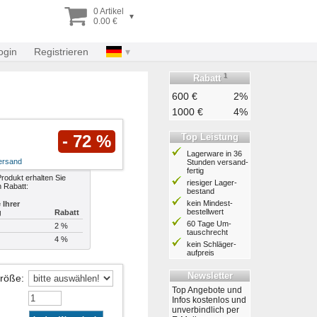
0 Artikel
▾
0.00 €
ogin
Registrieren
1
Rabatt
600 €
2%
1000 €
4%
Top Leistung
- 72 %
Lagerware in 36
ersand
Stunden ver­sand­
fertig
rodukt erhalten Sie
riesiger Lager­
n Rabatt:
bestand
kein Mindest­
Ihrer
bestell­wert
g
Rabatt
60 Tage Um­
2 %
tausch­recht
4 %
kein Schläger­
aufpreis
Newsletter
Größe
:
Top Angebote und
Infos kostenlos und
unverbindlich per