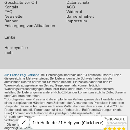
Geschäfte vor Ort
Datenschutz
Kontakt
AGB
FAQ
Widerruf
Newsletter
Barrierefreiheit
Banner
Impressum
Entsorgung von Altbatterien
Links
Hockeyoffice
mehr
Alle Preise zzgl. Versand.
Bei Lieferungen innerhalb der EU enthalten unsere Preise
die gesetzliche Mehrwertsteuer. Bei Lieferungen in die Schweiz haben wir die
anfallenden Kosten bereits für Sie vorab bezahlt. Sie zahlen daher nur den im
Warenkorb ausgewiesenen Betrag. Gegebenenfalls können lediglich
Währungsumrechnungsgebühren Ihrer Bank oder Ihres Kreditkartenanbieters
anfallen. Bei Lieferungen in andere Nicht-EU-Länder können zusätzliche Zölle, Steuern
und Gebühren entstehen.
* Durchgestrichene Preise sind die empfohlenen Verkaufspreise des Herstellers oder
eines europäischen Händlers zum Zeitpunkt der Aufnahme des Produktes in unseren
Shop oder der neue Richtpreis nach alten Maßstäben vor dem ersten 30.4.2023. Der
Produktpreis und die Portokosten sind nur Richtpreise. Bei Fremdwährungen (Nicht
Euro) kommen noch Gebühren des jeweiligen Zahlungsanbieter und
Umrechnungskurse sowie ggf. weitere Kosten hinzu. Dies ist abhängig von Ihren
Vertrag mit den Zahlungsanbieter.
Kundenbewertungen
1
Die genaue Höhe des Rabattes wird Ihnen auf der Produkt-Seite und im Warenkorb
angezeigt. Weitere Online-Kommunikationsmittel: Sie haben verschiedene