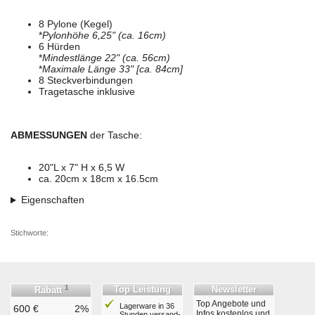
8 Pylone (Kegel)
*
Pylonhöhe 6,25" (ca. 16cm)
6 Hürden
*
Mindestlänge 22" (ca. 56cm)
*
Maximale Länge 33" [ca. 84cm]
8 Steckverbindungen
Tragetasche inklusive
ABMESSUNGEN
der Tasche:
20"L x 7" H x 6,5 W
ca. 20cm x 18cm x 16.5cm
Eigenschaften
Stichworte:
1
Top Leistung
Newsletter
Rabatt
Top Angebote und
Lagerware in 36
600 €
2%
Infos kostenlos und
Stunden ver­sand­