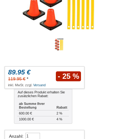
89.95 €
- 25 %
119.95 €
*
inkl. MwSt. zzgl.
Versand
Auf dieses Produkt erhalten Sie
zusätzlichen Rabatt:
ab Summe Ihrer
Bestellung
Rabatt
600.00 €
2 %
1000.00 €
4 %
Anzahl
: