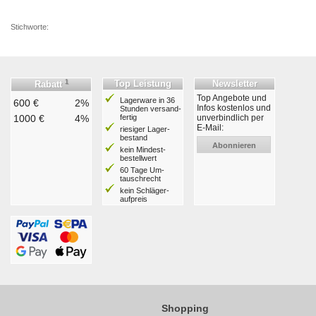
Stichworte:
1
Top Leistung
Newsletter
Rabatt
Top Angebote und
Lagerware in 36
600 €
2%
Infos kostenlos und
Stunden ver­sand­
1000 €
4%
fertig
unverbindlich per
E-Mail:
riesiger Lager­
bestand
Abonnieren
kein Mindest­
bestell­wert
60 Tage Um­
tausch­recht
kein Schläger­
aufpreis
Shopping