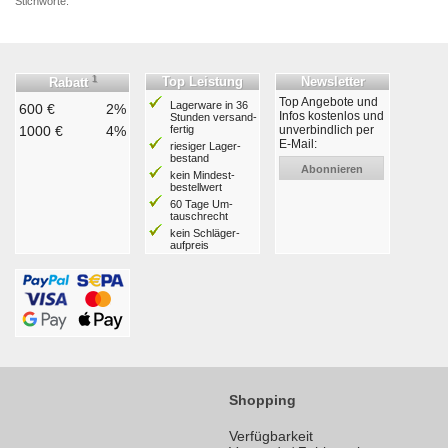
Stichworte:
1
Top Leistung
Newsletter
Rabatt
Top Angebote und
Lagerware in 36
600 €
2%
Infos kostenlos und
Stunden ver­sand­
1000 €
4%
fertig
unverbindlich per
E-Mail:
riesiger Lager­
bestand
Abonnieren
kein Mindest­
bestell­wert
60 Tage Um­
tausch­recht
kein Schläger­
aufpreis
Shopping
Verfügbarkeit