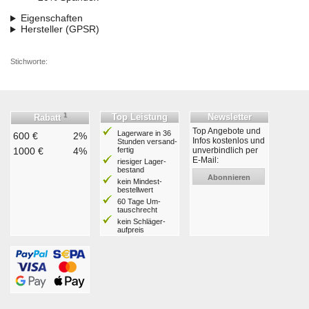
Eigenschaften
Hersteller (GPSR)
Stichworte:
1
Top Leistung
Newsletter
Rabatt
Top Angebote und
Lagerware in 36
600 €
2%
Infos kostenlos und
Stunden ver­sand­
1000 €
4%
fertig
unverbindlich per
E-Mail:
riesiger Lager­
bestand
Abonnieren
kein Mindest­
bestell­wert
60 Tage Um­
tausch­recht
kein Schläger­
aufpreis