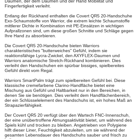
Daumen, der dem Daumen und der Hand Mobilität und
Fingerfertigkeit verleiht.
Entlang der Rückhand enthalten die Covert QR5 20-Handschuhe
Exo-Schaumstoffe von Warrior, die extrem leichte Schaumstoffe
mittlerer Dichte in Kombination mit PE-Einsätzen in wichtigen
Aufprallzonen sind, um diese großen Schnitte und Schläge gegen
Ihre Hand zu absorbieren.
Die Covert QR5 20-Handschuhe bieten Warriors
charakteristisches "butterweiches" Gefühl, indem sie
reaktionsfähige Lycra-Zwickel, den AXYFLEX-Daumen und
Warriors anatomische Stretch-Rückhand kombinieren. Dies
verleiht den Handschuhen ein spürbar bissiges, spielbereites
Gefühl direkt vom Regal.
Warriors SmartPalm trägt zum spielbereiten Gefühl bei. Diese
klassische cremefarbene Clarino-Handfläche bietet eine
Mischung aus Gefühl und Haltbarkeit nur in den Bereichen, in
denen Sie sie benötigen. Dies verleiht dem Handflächenbereich,
der ein Schlüsselelement des Handschuhs ist, ein hohes Maß an
Strapazierfähigkeit.
Der Covert QR5 20 verfügt über den Wartech FNC-Innenschuh,
der eine unübertroffene Atmungsaktivität bietet, um während des
Spiels kühl und trocken zu bleiben. Angetrieben von Polygiene
hilft dieser Liner, Feuchtigkeit abzuleiten, um sie während der
gesamten Lebensdauer des Handschuhs sauber und frisch zu