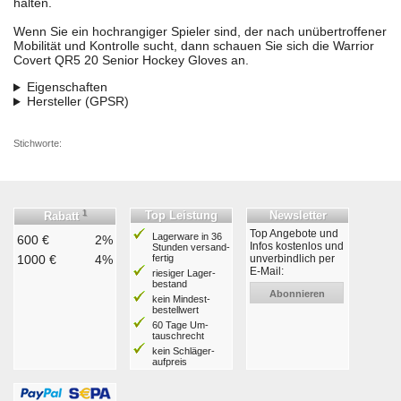
halten.
Wenn Sie ein hochrangiger Spieler sind, der nach unübertroffener
Mobilität und Kontrolle sucht, dann schauen Sie sich die Warrior
Covert QR5 20 Senior Hockey Gloves an.
Eigenschaften
Hersteller (GPSR)
Stichworte:
1
Top Leistung
Newsletter
Rabatt
Top Angebote und
Lagerware in 36
600 €
2%
Infos kostenlos und
Stunden ver­sand­
1000 €
4%
fertig
unverbindlich per
E-Mail:
riesiger Lager­
bestand
Abonnieren
kein Mindest­
bestell­wert
60 Tage Um­
tausch­recht
kein Schläger­
aufpreis