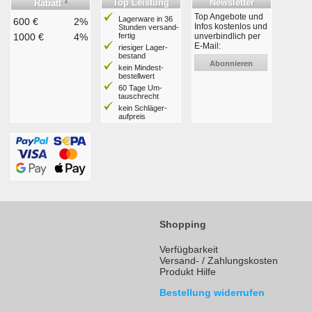
1
Top Leistung
Newsletter
Rabatt
Top Angebote und
Lagerware in 36
600 €
2%
Infos kostenlos und
Stunden ver­sand­
1000 €
4%
fertig
unverbindlich per
E-Mail:
riesiger Lager­
bestand
Abonnieren
kein Mindest­
bestell­wert
60 Tage Um­
tausch­recht
kein Schläger­
aufpreis
Shopping
Verfügbarkeit
Versand- / Zahlungskosten
Produkt Hilfe
Bestellung widerrufen