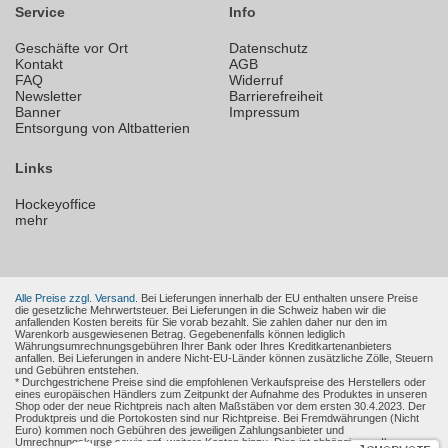
Service
Info
Geschäfte vor Ort
Datenschutz
Kontakt
AGB
FAQ
Widerruf
Newsletter
Barrierefreiheit
Banner
Impressum
Entsorgung von Altbatterien
Links
Hockeyoffice
mehr
Alle Preise zzgl. Versand.
Bei Lieferungen innerhalb der EU enthalten unsere Preise
die gesetzliche Mehrwertsteuer. Bei Lieferungen in die Schweiz haben wir die
anfallenden Kosten bereits für Sie vorab bezahlt. Sie zahlen daher nur den im
Warenkorb ausgewiesenen Betrag. Gegebenenfalls können lediglich
Währungsumrechnungsgebühren Ihrer Bank oder Ihres Kreditkartenanbieters
anfallen. Bei Lieferungen in andere Nicht-EU-Länder können zusätzliche Zölle, Steuern
und Gebühren entstehen.
* Durchgestrichene Preise sind die empfohlenen Verkaufspreise des Herstellers oder
eines europäischen Händlers zum Zeitpunkt der Aufnahme des Produktes in unseren
Shop oder der neue Richtpreis nach alten Maßstäben vor dem ersten 30.4.2023. Der
Produktpreis und die Portokosten sind nur Richtpreise. Bei Fremdwährungen (Nicht
Euro) kommen noch Gebühren des jeweiligen Zahlungsanbieter und
Umrechnungskurse sowie ggf. weitere Kosten hinzu. Dies ist abhängig von Ihren