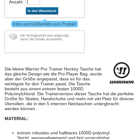
Anzahl
:
In den Warenkorb
Infos und Größenhilfe zum Produkt
Die Verfügbarkeit wird angezeigt,
wenn Sie Details auswählen.
Die kleine Warrior Pro Trainer Hockey Tasche hat
das gleiche Design wie die Pro Player Bag, wurde
aber der Größe angepasst, dass es für das
wichtigste für den Trainer passt. Die Tasche
besteht aus einem extrem festen 1000D
Polyvinylchlorid. Die Trainerversion dieser Tasche hat die perfekte
Größe für Skates, Handschuhe und mehr mit viel Platz für diverse
Utensilien, die in den 5 internen Netztaschen untergbracht
werden können.
MATERIAL:
extrem robustes und haltbares 1000D polyvinyl
*
leicht, wasserabweisend und fast unzerstörbar