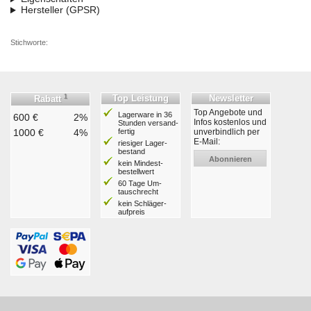
Hersteller (GPSR)
Stichworte:
1
Top Leistung
Newsletter
Rabatt
Top Angebote und
Lagerware in 36
600 €
2%
Infos kostenlos und
Stunden ver­sand­
1000 €
4%
fertig
unverbindlich per
E-Mail:
riesiger Lager­
bestand
Abonnieren
kein Mindest­
bestell­wert
60 Tage Um­
tausch­recht
kein Schläger­
aufpreis