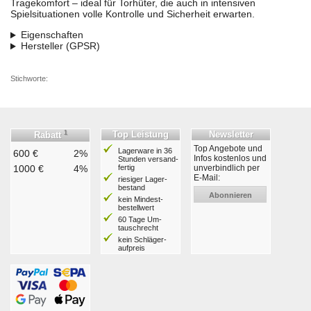
Tragekomfort – ideal für Torhüter, die auch in intensiven
Spielsituationen volle Kontrolle und Sicherheit erwarten.
Eigenschaften
Hersteller (GPSR)
Stichworte:
1
Top Leistung
Newsletter
Rabatt
Top Angebote und
Lagerware in 36
600 €
2%
Infos kostenlos und
Stunden ver­sand­
1000 €
4%
fertig
unverbindlich per
E-Mail:
riesiger Lager­
bestand
Abonnieren
kein Mindest­
bestell­wert
60 Tage Um­
tausch­recht
kein Schläger­
aufpreis