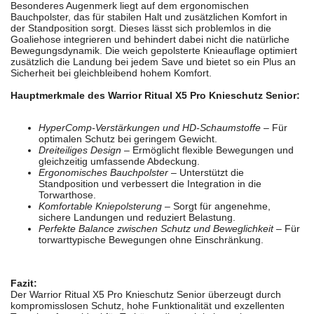
Besonderes Augenmerk liegt auf dem ergonomischen
Bauchpolster, das für stabilen Halt und zusätzlichen Komfort in
der Standposition sorgt. Dieses lässt sich problemlos in die
Goaliehose integrieren und behindert dabei nicht die natürliche
Bewegungsdynamik. Die weich gepolsterte Knieauflage optimiert
zusätzlich die Landung bei jedem Save und bietet so ein Plus an
Sicherheit bei gleichbleibend hohem Komfort.
Hauptmerkmale des Warrior Ritual X5 Pro Knieschutz Senior:
HyperComp-Verstärkungen und HD-Schaumstoffe
– Für
optimalen Schutz bei geringem Gewicht.
Dreiteiliges Design
– Ermöglicht flexible Bewegungen und
gleichzeitig umfassende Abdeckung.
Ergonomisches Bauchpolster
– Unterstützt die
Standposition und verbessert die Integration in die
Torwarthose.
Komfortable Kniepolsterung
– Sorgt für angenehme,
sichere Landungen und reduziert Belastung.
Perfekte Balance zwischen Schutz und Beweglichkeit
– Für
torwarttypische Bewegungen ohne Einschränkung.
Fazit:
Der Warrior Ritual X5 Pro Knieschutz Senior überzeugt durch
kompromisslosen Schutz, hohe Funktionalität und exzellenten