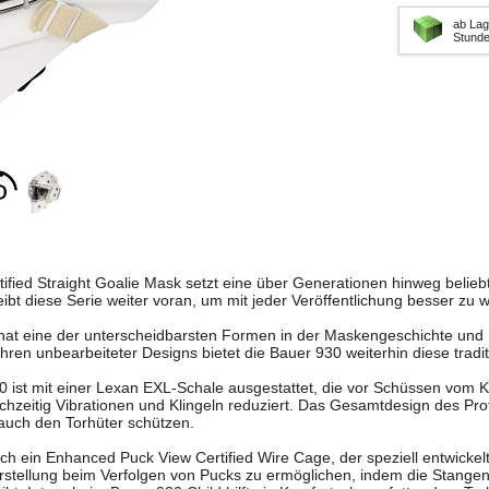
ab Lag
Stund
ified Straight Goalie Mask setzt eine über Generationen hinweg belieb
eibt diese Serie weiter voran, um mit jeder Veröffentlichung besser zu 
hat eine der unterscheidbarsten Formen in der Maskengeschichte und m
ren unbearbeiteter Designs bietet die Bauer 930 weiterhin diese tradit
 ist mit einer Lexan EXL-Schale ausgestattet, die vor Schüssen vom K
ichzeitig Vibrationen und Klingeln reduziert. Das Gesamtdesign des Prof
 auch den Torhüter schützen.
ich ein Enhanced Puck View Certified Wire Cage, der speziell entwicke
rstellung beim Verfolgen von Pucks zu ermöglichen, indem die Stangen 