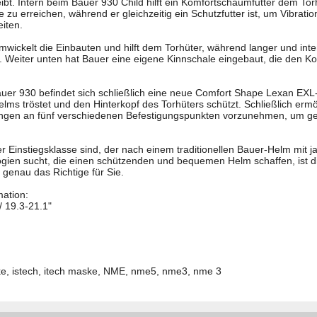
leibt. Intern beim Bauer 930 Child hilft ein Komfortschaumfutter dem To
 zu erreichen, während er gleichzeitig ein Schutzfutter ist, um Vibrati
iten.
wickelt die Einbauten und hilft dem Torhüter, während langer und int
. Weiter unten hat Bauer eine eigene Kinnschale eingebaut, die den K
uer 930 befindet sich schließlich eine neue Comfort Shape Lexan EXL-
lms tröstet und den Hinterkopf des Torhüters schützt. Schließlich erm
sungen an fünf verschiedenen Befestigungspunkten vorzunehmen, um 
r Einstiegsklasse sind, der nach einem traditionellen Bauer-Helm mit 
gien sucht, die einen schützenden und bequemen Helm schaffen, ist di
 genau das Richtige für Sie.
mation:
/ 19.3-21.1"
e, istech, itech maske, NME, nme5, nme3, nme 3