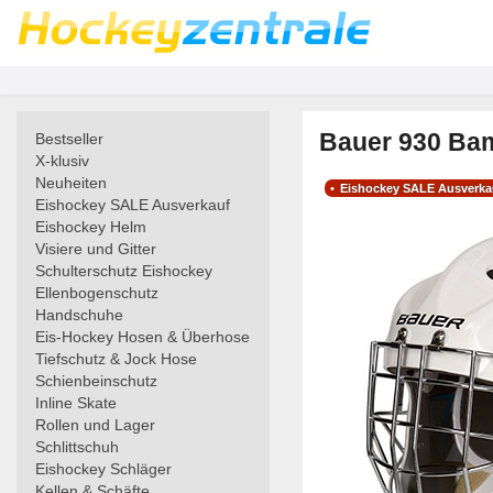
Bauer 930 Bam
Bestseller
X-klusiv
Neuheiten
Eishockey SALE Ausverka
Eishockey SALE Ausverkauf
Eishockey Helm
Visiere und Gitter
Schulterschutz Eishockey
Ellenbogenschutz
Handschuhe
Eis-Hockey Hosen & Überhose
Tiefschutz & Jock Hose
Schienbeinschutz
Inline Skate
Rollen und Lager
Schlittschuh
Eishockey Schläger
Kellen & Schäfte