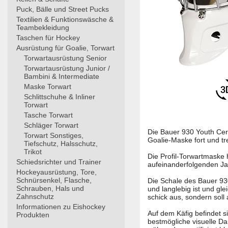
Puck, Bälle und Street Pucks
Textilien & Funktionswäsche &
Teambekleidung
Taschen für Hockey
Ausrüstung für Goalie, Torwart
Torwartausrüstung Senior
Torwartausrüstung Junior /
Bambini & Intermediate
Maske Torwart
Schlittschuhe & Inliner
Torwart
Tasche Torwart
Schläger Torwart
Die Bauer 930 Youth Cert
Torwart Sonstiges,
Goalie-Maske fort und tr
Tiefschutz, Halsschutz,
Trikot
Die Profil-Torwartmaske 
Schiedsrichter und Trainer
aufeinanderfolgenden Jah
Hockeyausrüstung, Tore,
Schnürsenkel, Flasche,
Die Schale des Bauer 930
Schrauben, Hals und
und langlebig ist und gle
Zahnschutz
schick aus, sondern soll
Informationen zu Eishockey
Auf dem Käfig befindet s
Produkten
bestmögliche visuelle Da