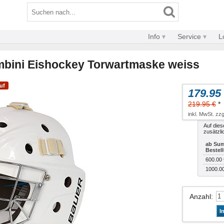
Info
Service
L
bini Eishockey Torwartmaske weiss
uf
179.95
219.95 €
*
inkl. MwSt. zzg
Auf dies
zusätzli
ab Sum
Bestel
600.00 
1000.0
Anzahl
:
I