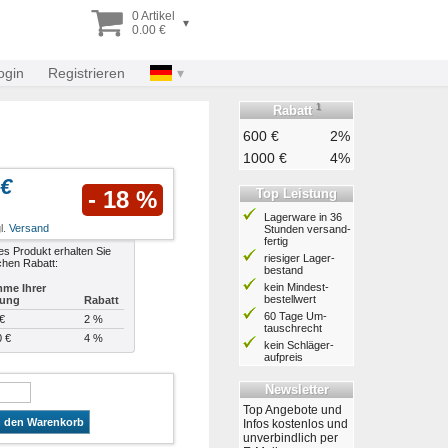
0 Artikel
▾
0.00 €
ogin
Registrieren
1
Rabatt
600 €
2%
1000 €
4%
 €
Top Leistung
- 18 %
Lagerware in 36
l.
Versand
Stunden ver­sand­
fertig
es Produkt erhalten Sie
riesiger Lager­
chen Rabatt:
bestand
kein Mindest­
me Ihrer
bestell­wert
lung
Rabatt
60 Tage Um­
€
2 %
tausch­recht
0 €
4 %
kein Schläger­
aufpreis
Newsletter
Top Angebote und
n den Warenkorb
Infos kostenlos und
unverbindlich per