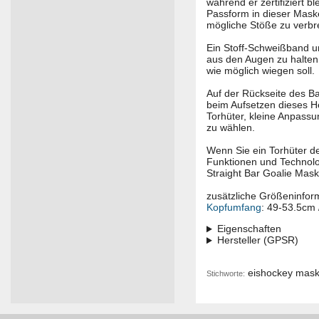
während er zertifiziert b
Passform in dieser Maske
mögliche Stöße zu verbre
Ein Stoff-Schweißband um
aus den Augen zu halten
wie möglich wiegen soll.
Auf der Rückseite des Ba
beim Aufsetzen dieses He
Torhüter, kleine Anpas
zu wählen.
Wenn Sie ein Torhüter de
Funktionen und Technolo
Straight Bar Goalie Mask
zusätzliche Größeninfor
Kopfumfang
: 49-53.5cm 
Eigenschaften
Hersteller (GPSR)
eishockey mask
Stichworte: