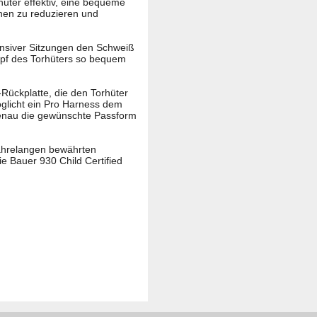
rhüter effektiv, eine bequeme
onen zu reduzieren und
ensiver Sitzungen den Schweiß
opf des Torhüters so bequem
Rückplatte, die den Torhüter
öglicht ein Pro Harness dem
genau die gewünschte Passform
jahrelangen bewährten
e Bauer 930 Child Certified