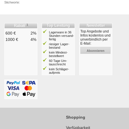
Stichworte:
1
Top Leistung
Newsletter
Rabatt
Top Angebote und
Lagerware in 36
600 €
2%
Infos kostenlos und
Stunden ver­sand­
1000 €
4%
fertig
unverbindlich per
E-Mail:
riesiger Lager­
bestand
Abonnieren
kein Mindest­
bestell­wert
60 Tage Um­
tausch­recht
kein Schläger­
aufpreis
Shopping
Verfügbarkeit