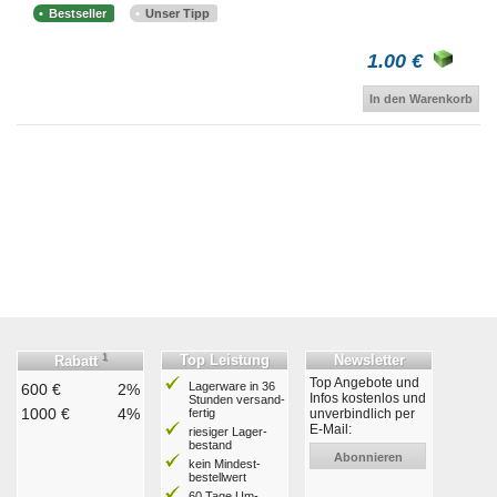
Bestseller
Unser Tipp
1.00 €
In den Warenkorb
1
Top Leistung
Newsletter
Rabatt
Top Angebote und
Lagerware in 36
600 €
2%
Infos kostenlos und
Stunden ver­sand­
1000 €
4%
fertig
unverbindlich per
E-Mail:
riesiger Lager­
bestand
Abonnieren
kein Mindest­
bestell­wert
60 Tage Um­