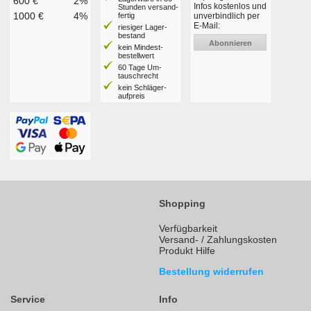
600 €
2%
Infos kostenlos und
Stunden ver­sand­
1000 €
4%
fertig
unverbindlich per
E-Mail:
riesiger Lager­
bestand
Abonnieren
kein Mindest­
bestell­wert
60 Tage Um­
tausch­recht
kein Schläger­
aufpreis
Shopping
Verfügbarkeit
Versand- / Zahlungskosten
Produkt Hilfe
Bestellung widerrufen
Service
Info