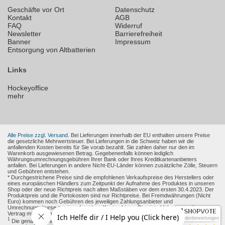
Geschäfte vor Ort
Datenschutz
Kontakt
AGB
FAQ
Widerruf
Newsletter
Barrierefreiheit
Banner
Impressum
Entsorgung von Altbatterien
Links
Hockeyoffice
mehr
Alle Preise zzgl. Versand.
Bei Lieferungen innerhalb der EU enthalten unsere Preise
die gesetzliche Mehrwertsteuer. Bei Lieferungen in die Schweiz haben wir die
anfallenden Kosten bereits für Sie vorab bezahlt. Sie zahlen daher nur den im
Warenkorb ausgewiesenen Betrag. Gegebenenfalls können lediglich
Währungsumrechnungsgebühren Ihrer Bank oder Ihres Kreditkartenanbieters
anfallen. Bei Lieferungen in andere Nicht-EU-Länder können zusätzliche Zölle, Steuern
und Gebühren entstehen.
* Durchgestrichene Preise sind die empfohlenen Verkaufspreise des Herstellers oder
eines europäischen Händlers zum Zeitpunkt der Aufnahme des Produktes in unseren
Shop oder der neue Richtpreis nach alten Maßstäben vor dem ersten 30.4.2023. Der
Produktpreis und die Portokosten sind nur Richtpreise. Bei Fremdwährungen (Nicht
Euro) kommen noch Gebühren des jeweiligen Zahlungsanbieter und
Umrechnungskurse sowie ggf. weitere Kosten hinzu. Dies ist abhängig von Ihren
Vertrag mit den Zahlungsanbieter.
Kundenbewertungen
1
Die genaue Höhe des Rabattes wird Ihnen auf der Produkt-Seite und im Warenkorb