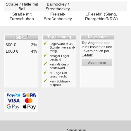
Straße / Halle mit
Ballhockey /
-
Ball
Streethockey
Straße mit
Freizeit-
„Fieseln“ (Slang,
Turnschuhen
Straßenhockey
Ruhrgebiet/NRW)
1
Top Leistung
Newsletter
Rabatt
Top Angebote und
Lagerware in 36
600 €
2%
Infos kostenlos und
Stunden ver­sand­
1000 €
4%
fertig
unverbindlich per
E-Mail:
riesiger Lager­
bestand
Abonnieren
kein Mindest­
bestell­wert
60 Tage Um­
tausch­recht
kein Schläger­
aufpreis
Shopping