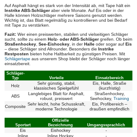
Auf Asphalt hängt es stark von der Intensität ab, mit Tape hält ein
Instrike ABS-Schläger
aber viele Monate. Auf Eis oder in der
Halle können Holzschläger mehrere Saisons genutzt werden.
Wichtig ist, das Blatt regelmäßig zu kontrollieren und bei Bedarf
mit Tape zu verstärken.
Fazit:
Wer einen preiswerten, stabilen und vielseitigen Schläger
sucht, sollte zu einem
Holz- oder ABS-Schläger
greifen. Ob beim
Straßenhockey
,
See-Eishockey
, in der
Halle
oder sogar auf
Eis
– diese Schläger sind Allrounder. Besonders die
Instrike
Restposten
bieten hohe Haltbarkeit zu günstigen Preisen. Mit
Schlägertape
aus unserem Shop bleibt der Schläger noch länger
einsatzbereit.
Schläger-
Typ
Vorteile
Einsatzbereich
Sehr günstig, stabil,
Eis, Halle, Straße
Holz
klassisches Spielgefühl
(kurzfristig)
Langlebiges Blatt für Asphalt,
Straßenhockey,
ABS
robust, preiswert
Seehockey,
Training
Sehr leicht, hohe Schusskraft,
Eis, Profibereich –
Composite
moderne Technologie
draußen empfindlich
Offizielle
Sportart
Bezeichnung
Umgangssprachlich
Eis
Eishockey
-
Inline
Inline Hockey
-