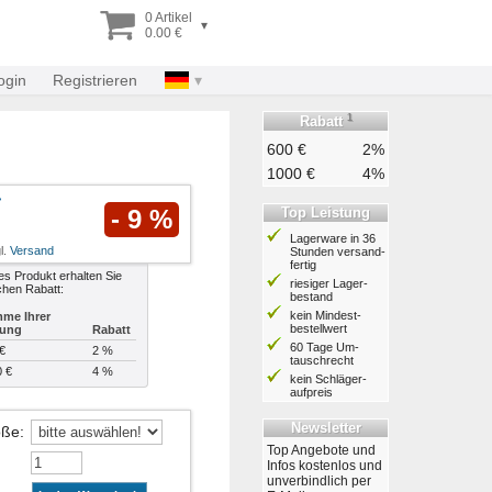
0 Artikel
▾
0.00 €
ogin
Registrieren
1
Rabatt
600 €
2%
1000 €
4%
Top Leistung
- 9 %
Lagerware in 36
l.
Versand
Stunden ver­sand­
fertig
es Produkt erhalten Sie
riesiger Lager­
chen Rabatt:
bestand
kein Mindest­
me Ihrer
bestell­wert
lung
Rabatt
60 Tage Um­
€
2 %
tausch­recht
0 €
4 %
kein Schläger­
aufpreis
Newsletter
öße
:
Top Angebote und
Infos kostenlos und
unverbindlich per