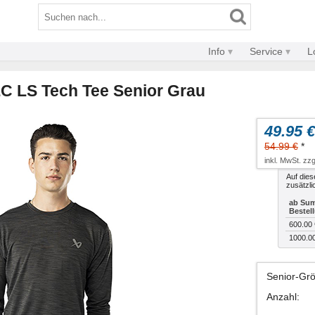
Info
Service
L
C LS Tech Tee Senior Grau
49.95 €
54.99 €
*
inkl. MwSt. zzg
Auf dies
zusätzli
ab Sum
Bestel
600.00 
1000.0
Senior-Gr
Anzahl
: