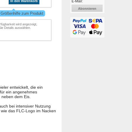
E-Mail:
In den Warenkorb
Abonnieren
 Größenhilfe zum Produkt
rfügbarkeit wird angezeigt,
ie Details auswählen.
ler entwickelt, die ein
t für ein angenehmes
d neben dem Eis.
auch bei intensiver Nutzung
ls wie das FLC-Logo im Nacken