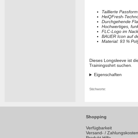
Taillierte Passform
HeiQFresh-Technol
Durchgehende Flat
Hochwertiges, funk
FLC-Logo im Nac
BAUER Icon auf de
Material: 93 % Pol
Dieses Longsleeve ist die
Trainingsshirt suchen.
Eigenschaften
Stichworte:
Shopping
Verfügbarkeit
Versand- / Zahlungskoste
Produkt Hilfe