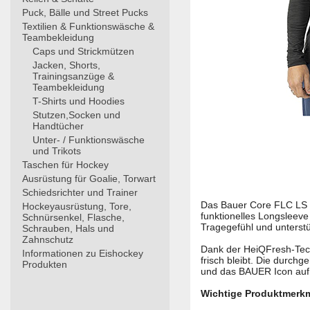
Puck, Bälle und Street Pucks
Textilien & Funktionswäsche &
Teambekleidung
Caps und Strickmützen
Jacken, Shorts,
Trainingsanzüge &
Teambekleidung
T-Shirts und Hoodies
Stutzen,Socken und
Handtücher
Unter- / Funktionswäsche
und Trikots
Taschen für Hockey
Ausrüstung für Goalie, Torwart
Schiedsrichter und Trainer
Das Bauer Core FLC LS Te
Hockeyausrüstung, Tore,
funktionelles Longsleeve
Schnürsenkel, Flasche,
Tragegefühl und unterstü
Schrauben, Hals und
Zahnschutz
Dank der HeiQFresh-Tech
Informationen zu Eishockey
frisch bleibt. Die durc
Produkten
und das BAUER Icon auf d
Wichtige Produktmerkm