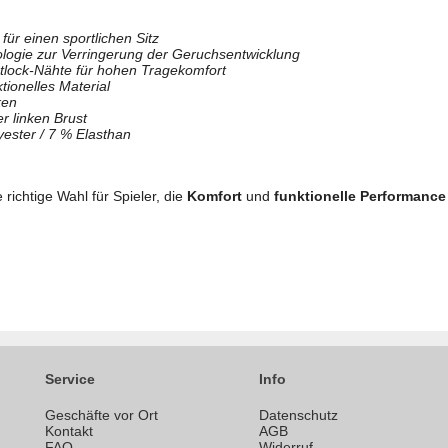
 für einen sportlichen Sitz
ogie zur Verringerung der Geruchsentwicklung
lock-Nähte für hohen Tragekomfort
tionelles Material
ken
r linken Brust
yester / 7 % Elasthan
 richtige Wahl für Spieler, die
Komfort
und
funktionelle Performance
Service
Info
Geschäfte vor Ort
Datenschutz
n
Kontakt
AGB
FAQ
Widerruf