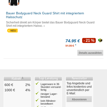
Bauer Bodyguard Neck Guard Shirt mit integriertem
Halsschutz
Sicherheit direkt am Körper bietet das Bauer Bodyguard Neck Guard
Shirt mit integriertem Halssc.
NEU
74.95 €
- 21 %
*
94.99 €
Details auswählen
1
Top Leistung
Newsletter
Rabatt
Top Angebote und
Lagerware in 36
600 €
2%
Infos kostenlos und
Stunden ver­sand­
1000 €
4%
fertig
unverbindlich per
E-Mail:
riesiger Lager­
bestand
Abonnieren
kein Mindest­
bestell­wert