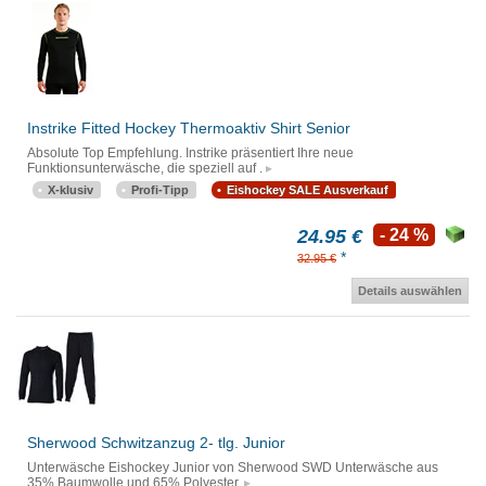
Instrike Fitted Hockey Thermoaktiv Shirt Senior
Absolute Top Empfehlung. Instrike präsentiert Ihre neue
Funktionsunterwäsche, die speziell auf .
X-klusiv
Profi-Tipp
Eishockey SALE Ausverkauf
24.95 €
- 24 %
*
32.95 €
Details auswählen
Sherwood Schwitzanzug 2- tlg. Junior
Unterwäsche Eishockey Junior von Sherwood SWD Unterwäsche aus
35% Baumwolle und 65% Polyester.