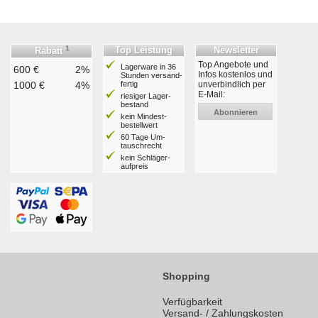
1
Top Leistung
Newsletter
Rabatt
Top Angebote und
Lagerware in 36
600 €
2%
Infos kostenlos und
Stunden ver­sand­
1000 €
4%
fertig
unverbindlich per
E-Mail:
riesiger Lager­
bestand
Abonnieren
kein Mindest­
bestell­wert
60 Tage Um­
tausch­recht
kein Schläger­
aufpreis
Shopping
Verfügbarkeit
Versand- / Zahlungskosten