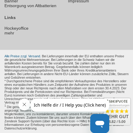
Banner
Impressum
Entsorgung von Altbatterien
Links
Hockeyoffice
mehr
Alle Preise zzgl. Versand.
Bei Lieferungen innerhalb der EU enthalten unsere Preise
die gesetzliche Mehrwertsteuer. Bei Lieferungen in die Schweiz haben wir die
anfallenden Kosten bereits für Sie vorab bezahlt. Sie zahlen daher nur den im
Warenkorb ausgewiesenen Betrag. Gegebenenfalls können lediglich
Währungsumrechnungsgebühren Ihrer Bank oder Ihres Kreditkartenanbieters
anfallen. Bei Lieferungen in andere Nicht-EU-Länder können zusätzliche Zölle, Steuern
und Gebühren entstehen.
* Durchgestrichene Preise sind die empfohlenen Verkaufspreise des Herstellers oder
eines europäischen Händlers zum Zeitpunkt der Aufnahme des Produktes in unseren
Shop oder der neue Richtpreis nach alten Maßstäben vor dem ersten 30.4.2023. Der
Produktpreis und die Portokosten sind nur Richtpreise. Bei Fremdwährungen (Nicht
Euro) kommen noch Gebühren des jeweiligen Zahlungsanbieter und
Umrechnungskurse sowie ggf. weitere Kosten hinzu. Dies ist abhängig von Ihren
Vertrag mit den Zahlungsanbieter.
Kundenbewertungen
1
Die genaue Höhe des Rabattes wird Ihnen auf der Produkt-Seite und im Warenkorb
angezeigt. Weitere Online-Kommunikationsmittel: Sie haben verschiedene
Möglichkeiten, uns zu kontaktieren, darunter unsere Kontaktformulare, die Sie
hier
SEHR GUT
finden können. Zudem können Sie uns auch über den WhatsApp Messenger oder das
Zendesk Support-System (über das Rechte Icon -> Hilfe) freiwillig erreichen.
4.82 / 5.00
Informationen zur Erhebung von personenbezogene Daten finden sie unter unserer
Datenschutzerklärung.