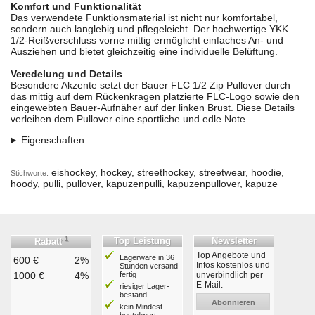
Komfort und Funktionalität
Das verwendete Funktionsmaterial ist nicht nur komfortabel,
sondern auch langlebig und pflegeleicht. Der hochwertige YKK
1/2-Reißverschluss vorne mittig ermöglicht einfaches An- und
Ausziehen und bietet gleichzeitig eine individuelle Belüftung.
Veredelung und Details
Besondere Akzente setzt der Bauer FLC 1/2 Zip Pullover durch
das mittig auf dem Rückenkragen platzierte FLC-Logo sowie den
eingewebten Bauer-Aufnäher auf der linken Brust. Diese Details
verleihen dem Pullover eine sportliche und edle Note.
Eigenschaften
eishockey, hockey, streethockey, streetwear, hoodie,
Stichworte:
hoody, pulli, pullover, kapuzenpulli, kapuzenpullover, kapuze
1
Top Leistung
Newsletter
Rabatt
Top Angebote und
Lagerware in 36
600 €
2%
Infos kostenlos und
Stunden ver­sand­
1000 €
4%
fertig
unverbindlich per
E-Mail:
riesiger Lager­
bestand
Abonnieren
kein Mindest­