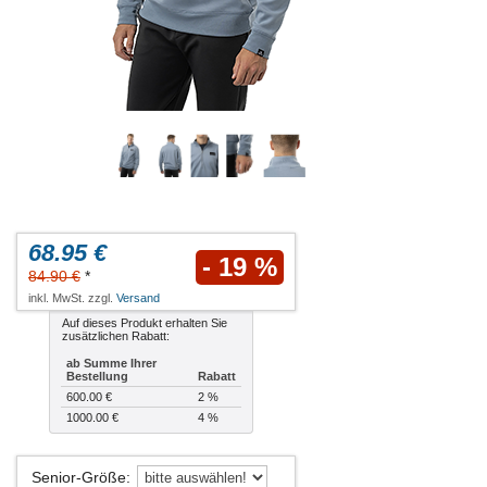
68.95 €
- 19 %
84.90 €
*
inkl. MwSt. zzgl.
Versand
Auf dieses Produkt erhalten Sie
zusätzlichen Rabatt:
ab Summe Ihrer
Bestellung
Rabatt
600.00 €
2 %
1000.00 €
4 %
Senior-Größe
: