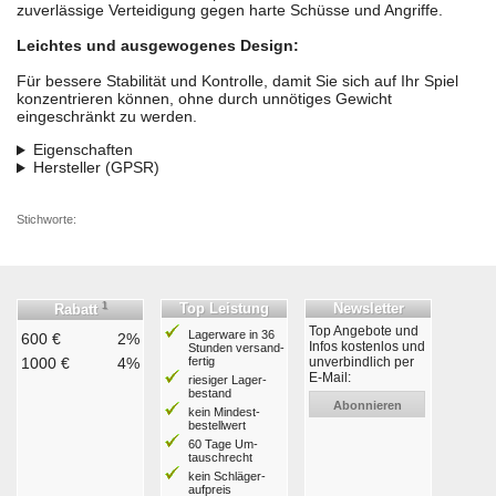
zuverlässige Verteidigung gegen harte Schüsse und Angriffe.
Leichtes und ausgewogenes Design:
Für bessere Stabilität und Kontrolle, damit Sie sich auf Ihr Spiel
konzentrieren können, ohne durch unnötiges Gewicht
eingeschränkt zu werden.
Eigenschaften
Hersteller (GPSR)
Stichworte:
1
Top Leistung
Newsletter
Rabatt
Top Angebote und
Lagerware in 36
600 €
2%
Infos kostenlos und
Stunden ver­sand­
1000 €
4%
fertig
unverbindlich per
E-Mail:
riesiger Lager­
bestand
Abonnieren
kein Mindest­
bestell­wert
60 Tage Um­
tausch­recht
kein Schläger­
aufpreis