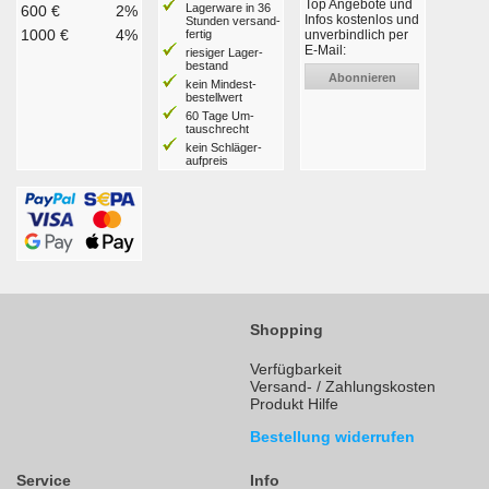
Top Angebote und
Lagerware in 36
600 €
2%
Infos kostenlos und
Stunden ver­sand­
1000 €
4%
fertig
unverbindlich per
E-Mail:
riesiger Lager­
bestand
Abonnieren
kein Mindest­
bestell­wert
60 Tage Um­
tausch­recht
kein Schläger­
aufpreis
Shopping
Verfügbarkeit
Versand- / Zahlungskosten
Produkt Hilfe
Bestellung widerrufen
Service
Info