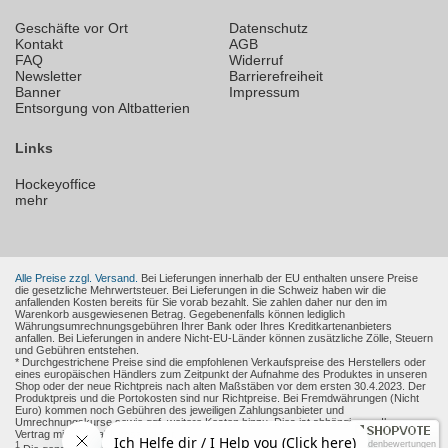
Geschäfte vor Ort
Datenschutz
Kontakt
AGB
FAQ
Widerruf
Newsletter
Barrierefreiheit
Banner
Impressum
Entsorgung von Altbatterien
Links
Hockeyoffice
mehr
Alle Preise zzgl. Versand.
Bei Lieferungen innerhalb der EU enthalten unsere Preise
die gesetzliche Mehrwertsteuer. Bei Lieferungen in die Schweiz haben wir die
anfallenden Kosten bereits für Sie vorab bezahlt. Sie zahlen daher nur den im
Warenkorb ausgewiesenen Betrag. Gegebenenfalls können lediglich
Währungsumrechnungsgebühren Ihrer Bank oder Ihres Kreditkartenanbieters
anfallen. Bei Lieferungen in andere Nicht-EU-Länder können zusätzliche Zölle, Steuern
und Gebühren entstehen.
* Durchgestrichene Preise sind die empfohlenen Verkaufspreise des Herstellers oder
eines europäischen Händlers zum Zeitpunkt der Aufnahme des Produktes in unseren
Shop oder der neue Richtpreis nach alten Maßstäben vor dem ersten 30.4.2023. Der
Produktpreis und die Portokosten sind nur Richtpreise. Bei Fremdwährungen (Nicht
Euro) kommen noch Gebühren des jeweiligen Zahlungsanbieter und
Umrechnungskurse sowie ggf. weitere Kosten hinzu. Dies ist abhängig von Ihren
Vertrag mit den Zahlungsanbieter.
Kundenbewertungen
1