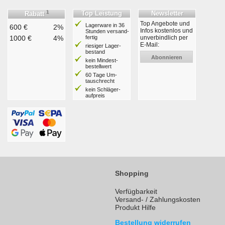
1
Top Leistung
Newsletter
Rabatt
Top Angebote und
Lagerware in 36
600 €
2%
Infos kostenlos und
Stunden ver­sand­
1000 €
4%
fertig
unverbindlich per
E-Mail:
riesiger Lager­
bestand
Abonnieren
kein Mindest­
bestell­wert
60 Tage Um­
tausch­recht
kein Schläger­
aufpreis
Shopping
Verfügbarkeit
Versand- / Zahlungskosten
Produkt Hilfe
Bestellung widerrufen