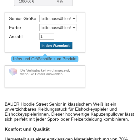
1000.00 €
4 %
Senior-Größe
:
Farbe
:
Anzahl
:
In den Warenkorb
Infos und Größenhilfe zum Produkt
Die Verfügbarkeit wird angezeigt,
wenn Sie Details auswählen.
BAUER Hoodie Street Senior in klassischem Weiß ist ein
unverzichtbares Kleidungsstück für Eishockeyspieler und
Eishockeyspielerinnen. Dieser hochwertige Kapuzenpullover lässt
sich perfekt mit jeder Sport- oder Freizeitkleidung kombinieren.
Komfort und Qualität
Hergestellt aus einer erstklassigen Materialmischung von 70%