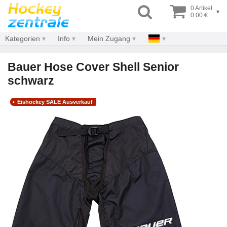
0 Artikel
▾
0.00 €
Kategorien
Info
Mein Zugang
Bauer Hose Cover Shell Senior
schwarz
Eishockey SALE Ausverkauf