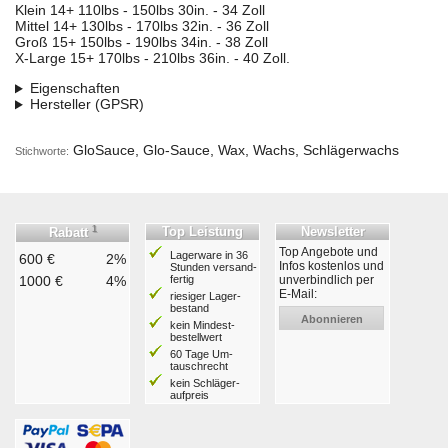
Klein 14+ 110lbs - 150lbs 30in. - 34 Zoll
Mittel 14+ 130lbs - 170lbs 32in. - 36 Zoll
Groß 15+ 150lbs - 190lbs 34in. - 38 Zoll
X-Large 15+ 170lbs - 210lbs 36in. - 40 Zoll.
Eigenschaften
Hersteller (GPSR)
GloSauce, Glo-Sauce, Wax, Wachs, Schlägerwachs
Stichworte:
1
Top Leistung
Newsletter
Rabatt
Top Angebote und
Lagerware in 36
600 €
2%
Infos kostenlos und
Stunden ver­sand­
1000 €
4%
fertig
unverbindlich per
E-Mail:
riesiger Lager­
bestand
Abonnieren
kein Mindest­
bestell­wert
60 Tage Um­
tausch­recht
kein Schläger­
aufpreis