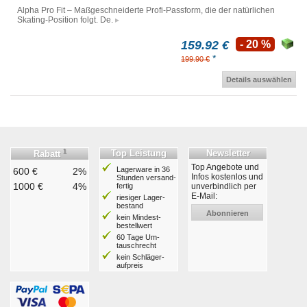
Alpha Pro Fit – Maßgeschneiderte Profi-Passform, die der natürlichen
Skating-Position folgt. De.
159.92 €
- 20 %
*
199.90 €
Details auswählen
1
Top Leistung
Newsletter
Rabatt
Top Angebote und
Lagerware in 36
600 €
2%
Infos kostenlos und
Stunden ver­sand­
1000 €
4%
fertig
unverbindlich per
E-Mail:
riesiger Lager­
bestand
Abonnieren
kein Mindest­
bestell­wert
60 Tage Um­
tausch­recht
kein Schläger­
aufpreis