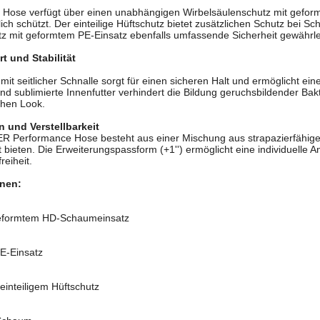
Hose verfügt über einen unabhängigen Wirbelsäulenschutz mit gefor
ch schützt. Der einteilige Hüftschutz bietet zusätzlichen Schutz bei S
z mit geformtem PE-Einsatz ebenfalls umfassende Sicherheit gewährlei
 und Stabilität
it seitlicher Schnalle sorgt für einen sicheren Halt und ermöglicht ein
 sublimierte Innenfutter verhindert die Bildung geruchsbildender Bakt
ichen Look.
n und Verstellbarkeit
R Performance Hose besteht aus einer Mischung aus strapazierfähig
tät bieten. Die Erweiterungspassform (+1'') ermöglicht eine individuell
eiheit.
onen:
 geformtem HD-Schaumeinsatz
PE-Einsatz
einteiligem Hüftschutz