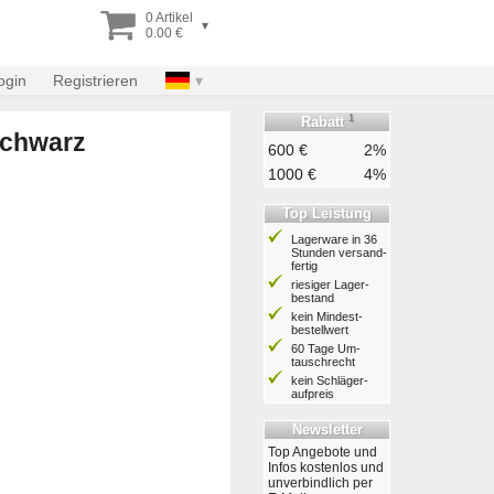
0 Artikel
▾
0.00 €
ogin
Registrieren
1
Rabatt
schwarz
600 €
2%
1000 €
4%
Top Leistung
Lagerware in 36
Stunden ver­sand­
fertig
riesiger Lager­
bestand
kein Mindest­
bestell­wert
60 Tage Um­
tausch­recht
kein Schläger­
aufpreis
Newsletter
Top Angebote und
Infos kostenlos und
unverbindlich per