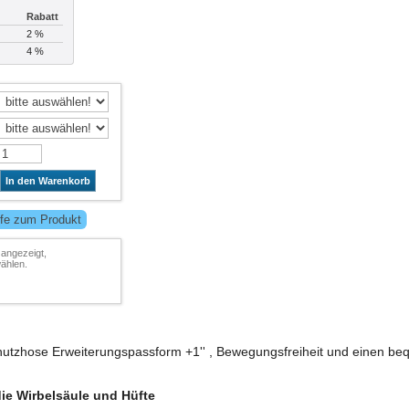
Rabatt
2 %
4 %
In den Warenkorb
lfe zum Produkt
 angezeigt,
ählen.
tzhose Erweiterungspassform +1'' , Bewegungsfreiheit und einen b
die Wirbelsäule und Hüfte