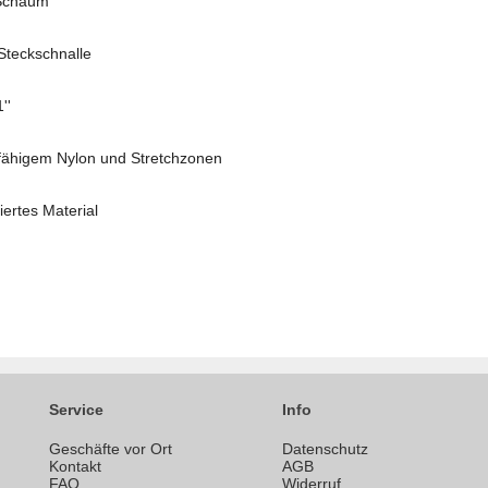
Schaum
Steckschnalle
''
fähigem Nylon und Stretchzonen
ertes Material
Service
Info
Geschäfte vor Ort
Datenschutz
n
Kontakt
AGB
FAQ
Widerruf