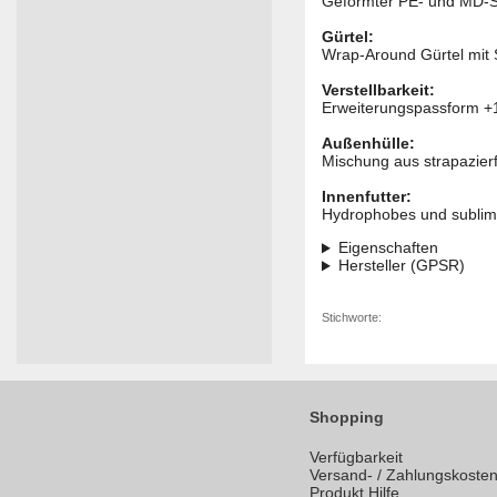
Geformter PE- und MD-
Gürtel:
Wrap-Around Gürtel mit 
Verstellbarkeit:
Erweiterungspassform +1
Außenhülle:
Mischung aus strapazier
Innenfutter:
Hydrophobes und sublimi
Eigenschaften
Hersteller (GPSR)
Stichworte:
Shopping
Verfügbarkeit
Versand- / Zahlungskoste
Produkt Hilfe