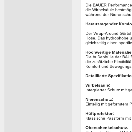
Die BAUER Performance 
die Wirbelsäule bestmögli
während der Nierenschut
Herausragender Komfort
Der Wrap-Around Gürtel m
Hose. Das hydrophobe und
gleichzeitig einen sportl
Hochwertige Materialie
Die Außenhülle der BAUE
die zusätzliche Flexibili
Komfort und Bewegungsfr
Detaillierte Spezifikati
Wirbelsäule:
Integrierter Schutz mit
Nierenschutz:
Einteilig mit geformtem 
Hüftprotektor:
Klassische Passform mit 
Oberschenkelschutz: