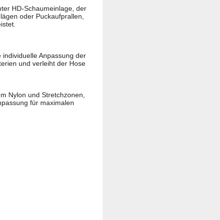
mter HD-Schaumeinlage, der
chlägen oder Puckaufprallen,
stet.
e individuelle Anpassung der
erien und verleiht der Hose
em Nylon und Stretchzonen,
e Anpassung für maximalen