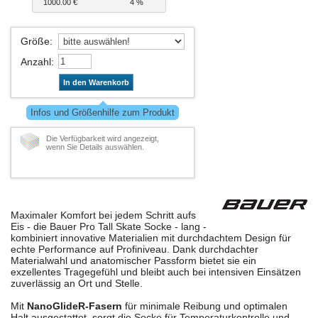
1000.00 €
4 %
Größe
:
Anzahl
:
In den Warenkorb
Infos und Größenhilfe zum Produkt
Die Verfügbarkeit wird angezeigt,
wenn Sie Details auswählen.
Maximaler Komfort bei jedem Schritt aufs
Eis - die Bauer Pro Tall Skate Socke - lang -
kombiniert innovative Materialien mit durchdachtem Design für
echte Performance auf Profiniveau. Dank durchdachter
Materialwahl und anatomischer Passform bietet sie ein
exzellentes Tragegefühl und bleibt auch bei intensiven Einsätzen
zuverlässig an Ort und Stelle.
Mit
NanoGlideR-Fasern
für minimale Reibung und optimalen
Halt ausgestattet, sorgt die Socke für Temperaturkontrolle und