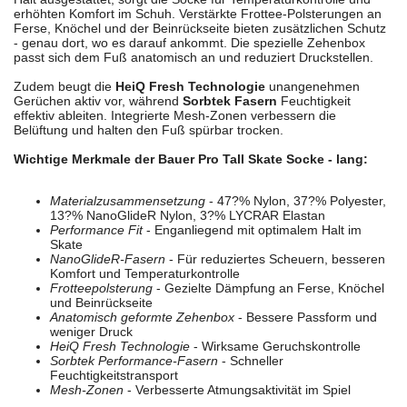
erhöhten Komfort im Schuh. Verstärkte Frottee-Polsterungen an
Ferse, Knöchel und der Beinrückseite bieten zusätzlichen Schutz
- genau dort, wo es darauf ankommt. Die spezielle Zehenbox
passt sich dem Fuß anatomisch an und reduziert Druckstellen.
Zudem beugt die
HeiQ Fresh Technologie
unangenehmen
Gerüchen aktiv vor, während
Sorbtek Fasern
Feuchtigkeit
effektiv ableiten. Integrierte Mesh-Zonen verbessern die
Belüftung und halten den Fuß spürbar trocken.
Wichtige Merkmale der Bauer Pro Tall Skate Socke - lang:
Materialzusammensetzung
- 47?% Nylon, 37?% Polyester,
13?% NanoGlideR Nylon, 3?% LYCRAR Elastan
Performance Fit
- Enganliegend mit optimalem Halt im
Skate
NanoGlideR-Fasern
- Für reduziertes Scheuern, besseren
Komfort und Temperaturkontrolle
Frotteepolsterung
- Gezielte Dämpfung an Ferse, Knöchel
und Beinrückseite
Anatomisch geformte Zehenbox
- Bessere Passform und
weniger Druck
HeiQ Fresh Technologie
- Wirksame Geruchskontrolle
Sorbtek Performance-Fasern
- Schneller
Feuchtigkeitstransport
Mesh-Zonen
- Verbesserte Atmungsaktivität im Spiel