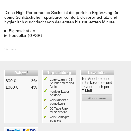
Diese High-Performance Socke ist die perfekte Ergänzung für
deine Schlittschuhe - spürbarer Komfort, cleverer Schutz und
hygienisch durchdacht von der ersten bis zur letzten Minute.
Eigenschaften
Hersteller (GPSR)
Stichworte:
1
Top Leistung
Newsletter
Rabatt
Top Angebote und
Lagerware in 36
600 €
2%
Infos kostenlos und
Stunden ver­sand­
1000 €
4%
fertig
unverbindlich per
E-Mail:
riesiger Lager­
bestand
Abonnieren
kein Mindest­
bestell­wert
60 Tage Um­
tausch­recht
kein Schläger­
aufpreis