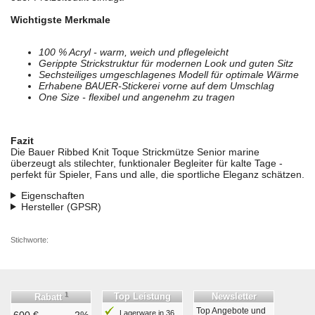
Wichtigste Merkmale
100 % Acryl - warm, weich und pflegeleicht
Gerippte Strickstruktur für modernen Look und guten Sitz
Sechsteiliges umgeschlagenes Modell für optimale Wärme
Erhabene BAUER-Stickerei vorne auf dem Umschlag
One Size - flexibel und angenehm zu tragen
Fazit
Die Bauer Ribbed Knit Toque Strickmütze Senior marine
überzeugt als stilechter, funktionaler Begleiter für kalte Tage -
perfekt für Spieler, Fans und alle, die sportliche Eleganz schätzen.
Eigenschaften
Hersteller (GPSR)
Stichworte:
1
Top Leistung
Newsletter
Rabatt
Top Angebote und
Lagerware in 36
600 €
2%