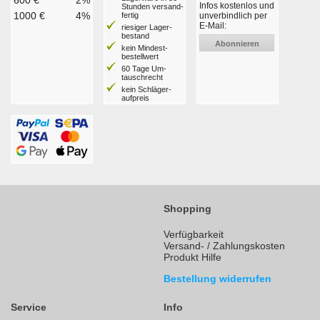
Infos kostenlos und
Stunden ver­sand­
1000 €
4%
fertig
unverbindlich per
E-Mail:
riesiger Lager­
bestand
Abonnieren
kein Mindest­
bestell­wert
60 Tage Um­
tausch­recht
kein Schläger­
aufpreis
Shopping
Verfügbarkeit
Versand- / Zahlungskosten
Produkt Hilfe
Bestellung widerrufen
Service
Info