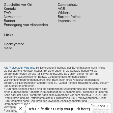
Geschäfte vor Ort
Datenschutz
Kontakt
AGB
FAQ
Widerruf
Newsletter
Barrierefreiheit
Banner
Impressum
Entsorgung von Altbatterien
Links
Hockeyoffice
mehr
Alle Preise zzgl. Versand.
Bei Lieferungen innerhalb der EU enthalten unsere Preise
die gesetzliche Mehrwertsteuer. Bei Lieferungen in die Schweiz haben wir die
anfallenden Kosten bereits für Sie vorab bezahlt. Sie zahlen daher nur den im
Warenkorb ausgewiesenen Betrag. Gegebenenfalls können lediglich
Währungsumrechnungsgebühren Ihrer Bank oder Ihres Kreditkartenanbieters
anfallen. Bei Lieferungen in andere Nicht-EU-Länder können zusätzliche Zölle, Steuern
und Gebühren entstehen.
* Durchgestrichene Preise sind die empfohlenen Verkaufspreise des Herstellers oder
eines europäischen Händlers zum Zeitpunkt der Aufnahme des Produktes in unseren
Shop oder der neue Richtpreis nach alten Maßstäben vor dem ersten 30.4.2023. Der
Produktpreis und die Portokosten sind nur Richtpreise. Bei Fremdwährungen (Nicht
Euro) kommen noch Gebühren des jeweiligen Zahlungsanbieter und
Umrechnungskurse sowie ggf. weitere Kosten hinzu. Dies ist abhängig von Ihren
Vertrag mit den Zahlungsanbieter.
Kundenbewertungen
1
Die genaue Höhe des Rabattes wird Ihnen auf der Produkt-Seite und im Warenkorb