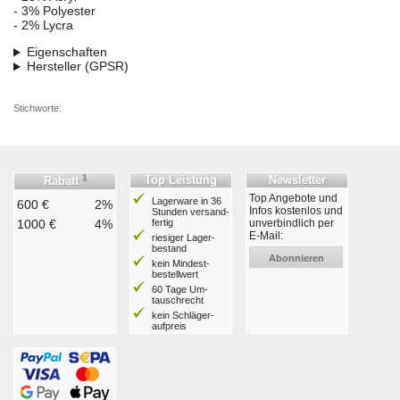
- 3% Polyester
- 2% Lycra
Eigenschaften
Hersteller (GPSR)
Stichworte:
1
Top Leistung
Newsletter
Rabatt
Top Angebote und
Lagerware in 36
600 €
2%
Infos kostenlos und
Stunden ver­sand­
1000 €
4%
fertig
unverbindlich per
E-Mail:
riesiger Lager­
bestand
Abonnieren
kein Mindest­
bestell­wert
60 Tage Um­
tausch­recht
kein Schläger­
aufpreis