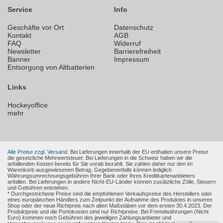
Service
Info
Geschäfte vor Ort
Datenschutz
Kontakt
AGB
FAQ
Widerruf
Newsletter
Barrierefreiheit
Banner
Impressum
Entsorgung von Altbatterien
Links
Hockeyoffice
mehr
Alle Preise zzgl. Versand.
Bei Lieferungen innerhalb der EU enthalten unsere Preise
die gesetzliche Mehrwertsteuer. Bei Lieferungen in die Schweiz haben wir die
anfallenden Kosten bereits für Sie vorab bezahlt. Sie zahlen daher nur den im
Warenkorb ausgewiesenen Betrag. Gegebenenfalls können lediglich
Währungsumrechnungsgebühren Ihrer Bank oder Ihres Kreditkartenanbieters
anfallen. Bei Lieferungen in andere Nicht-EU-Länder können zusätzliche Zölle, Steuern
und Gebühren entstehen.
* Durchgestrichene Preise sind die empfohlenen Verkaufspreise des Herstellers oder
eines europäischen Händlers zum Zeitpunkt der Aufnahme des Produktes in unseren
Shop oder der neue Richtpreis nach alten Maßstäben vor dem ersten 30.4.2023. Der
Produktpreis und die Portokosten sind nur Richtpreise. Bei Fremdwährungen (Nicht
Euro) kommen noch Gebühren des jeweiligen Zahlungsanbieter und