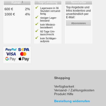
1
Top Leistung
Newsletter
Rabatt
Top Angebote und
Lagerware in 36
600 €
2%
Infos kostenlos und
Stunden ver­sand­
1000 €
4%
fertig
unverbindlich per
E-Mail:
riesiger Lager­
bestand
Abonnieren
kein Mindest­
bestell­wert
60 Tage Um­
tausch­recht
kein Schläger­
aufpreis
Shopping
Verfügbarkeit
Versand- / Zahlungskosten
Produkt Hilfe
Bestellung widerrufen