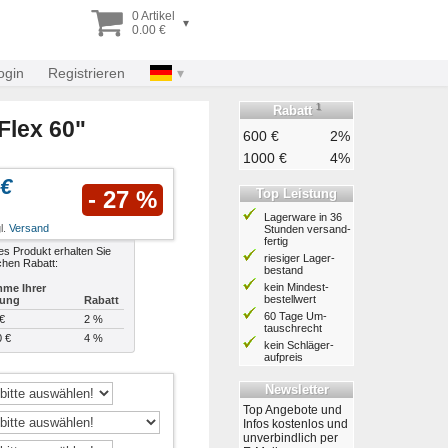
0 Artikel
▾
0.00 €
ogin
Registrieren
1
Rabatt
Flex 60"
600 €
2%
1000 €
4%
 €
Top Leistung
- 27 %
Lagerware in 36
l.
Versand
Stunden ver­sand­
fertig
es Produkt erhalten Sie
riesiger Lager­
chen Rabatt:
bestand
kein Mindest­
me Ihrer
bestell­wert
lung
Rabatt
60 Tage Um­
€
2 %
tausch­recht
0 €
4 %
kein Schläger­
aufpreis
Newsletter
Top Angebote und
Infos kostenlos und
unverbindlich per