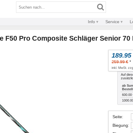
Info
Service
L
 F50 Pro Composite Schläger Senior 70 
189.95
259.99 €
*
inkl. MwSt. zzg
Auf dies
zusätzli
ab Sum
Bestel
600.00 
1000.0
Seite
:
Biegung
: