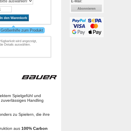
E-Mail:
Abonnieren
In den Warenkorb
 Größenhilfe zum Produkt
rfügbarkeit wird angezeigt,
ie Details auswählen.
irektem Spielgefühl und
d zuverlässiges Handling
nders zu Spielern, die ihre
truktion aus
100% Carbon