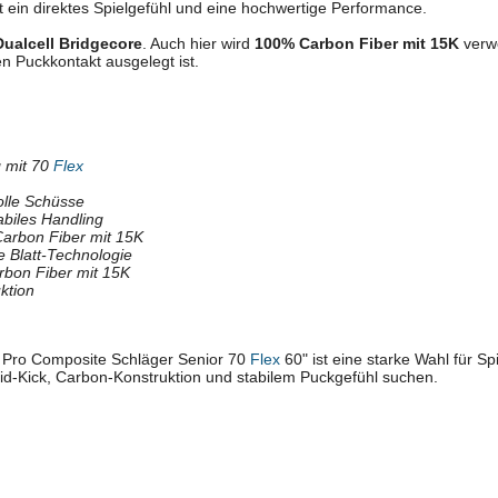
t ein direktes Spielgefühl und eine hochwertige Performance.
Dualcell Bridgecore
. Auch hier wird
100% Carbon Fiber mit 15K
verwe
ten Puckkontakt ausgelegt ist.
 mit 70
Flex
volle Schüsse
abiles Handling
arbon Fiber mit 15K
e Blatt-Technologie
rbon Fiber mit 15K
ktion
Pro Composite Schläger Senior 70
Flex
60" ist eine starke Wahl für S
d-Kick, Carbon-Konstruktion und stabilem Puckgefühl suchen.