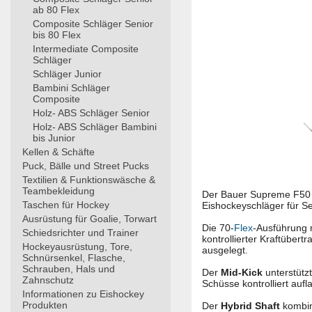
ab 80 Flex
Composite Schläger Senior
bis 80 Flex
Intermediate Composite
Schläger
Schläger Junior
Bambini Schläger
Composite
Holz- ABS Schläger Senior
Holz- ABS Schläger Bambini
bis Junior
Kellen & Schäfte
Puck, Bälle und Street Pucks
Textilien & Funktionswäsche &
Teambekleidung
Der Bauer Supreme F50 
Taschen für Hockey
Eishockeyschläger für Se
Ausrüstung für Goalie, Torwart
Die 70-
Flex
-Ausführung m
Schiedsrichter und Trainer
kontrollierter Kraftüber
Hockeyausrüstung, Tore,
ausgelegt.
Schnürsenkel, Flasche,
Schrauben, Hals und
Der
Mid-Kick
unterstütz
Zahnschutz
Schüsse kontrolliert auf
Informationen zu Eishockey
Produkten
Der
Hybrid Shaft
kombin