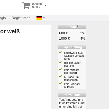
0 Artikel
▾
0.00 €
ogin
Registrieren
1
Rabatt
or weiß
600 €
2%
1000 €
4%
Top Leistung
Lagerware in 36
Stunden ver­sand­
fertig
riesiger Lager­
bestand
kein Mindest­
bestell­wert
60 Tage Um­
tausch­recht
kein Schläger­
aufpreis
Newsletter
Top Angebote und
Infos kostenlos und
unverbindlich per