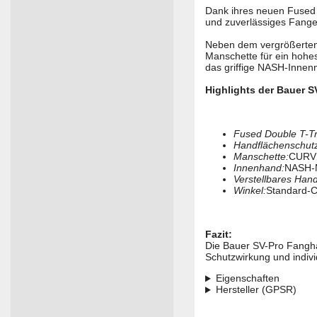
Dank ihres neuen Fused 
und zuverlässiges Fange
Neben dem vergrößerten
Manschette für ein hohes
das griffige NASH-Innenm
Highlights der Bauer 
Fused Double T-T
Handflächenschut
Manschette:
CURV 
Innenhand:
NASH-Ma
Verstellbares Han
Winkel:
Standard-Ca
Fazit:
Die Bauer SV-Pro Fanghan
Schutzwirkung und individ
Eigenschaften
Hersteller (GPSR)