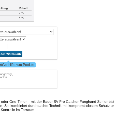
ellung
Rabatt
2 %
4 %
n den Warenkorb
rößenhilfe zum Produkt
 angezeigt,
ählen.
oder One-Timer – mit der Bauer SV-Pro Catcher Fanghand Senior bis
en. Sie kombiniert durchdachte Technik mit kompromisslosem Schutz u
r Kontrolle im Torraum.