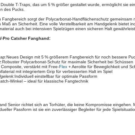
Double T-Traps, das um 5 % größer gestaltet wurde, ermöglicht sie ei
n des Pucks.
 Fangbereich sorgt der Polycarbonat-Handflächenschutz gemeinsam m
 Maß an Sicherheit. Eine volle Verstellbarkeit am Handgelenk bietet i
aterial auch bei intensiven Spielzügen einen sicheren Halt gewährleist
SV-Pro Catcher Fanghand:
rap:
Neues Design mit 5 % größerem Fangbereich für noch bessere Puc
z:
Robuster Polycarbonat-Schutz für maximale Sicherheit bei Schüssen
Composite, verstärkt mit Free-
Flex
+ Aerolite für Beweglichkeit und Sc
terial mit integriertem Grip für verbesserten Halt im Spiel
dgelenk:
Individuell einstellbar für optimale Passform
tch-Winkel – ideal für klassische Fangtechnik
d Senior richtet sich an Torhüter, die keine Kompromisse eingehen. Mi
ueller Passform ist sie ein zuverlässiger Begleiter für jede Spielsituatio