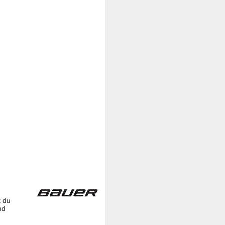
t du
nd