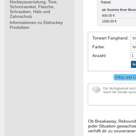
Hockeyausrüstung, Tore,
Rabatt:
Schnürsenkel, Flasche,
ab Summe Ihrer Best
Schrauben, Hals und
600.00 €
Zahnschutz
1000.00 €
Informationen zu Eishockey
Produkten
Torwart Fanghand
:
Farbe
:
Anzahl
:
I
Infos und G
Die Verfügbarkeit wird
wenn Sie Details ausw
Ob Breakaway, Rebound 
jeder Situation gewachs
verhilft dir zu souveräne