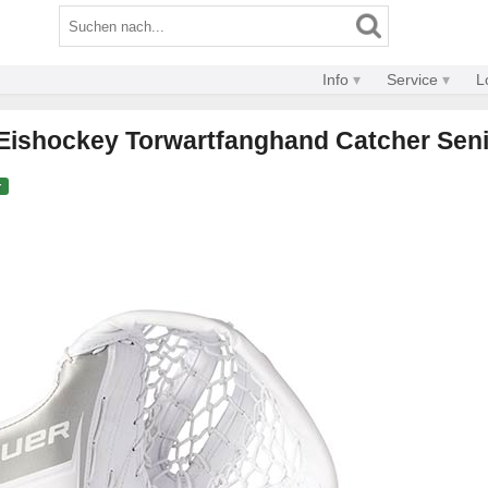
Info
Service
L
Eishockey Torwartfanghand Catcher Seni
r