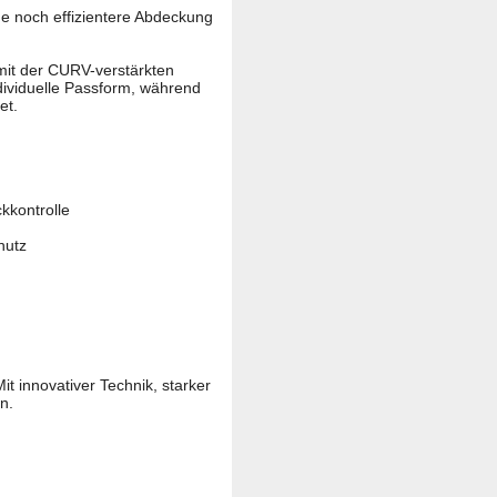
ne noch effizientere Abdeckung
it der CURV-verstärkten
ndividuelle Passform, während
et.
kkontrolle
hutz
t innovativer Technik, starker
n.