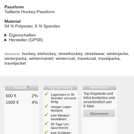
Passform
Taillierte Hockey-Passform
Material
94 % Polyester, 6 % Spandex
Eigenschaften
Hersteller (GPSR)
hockey, eishockey, streethockey, streetwear, winterjacke,
Stichworte:
winterparka, wintermantel, wintercoat, travelcoat, travelparka,
traveljacket
1
Top Leistung
Newsletter
Rabatt
Top Angebote und
Lagerware in 36
600 €
2%
Infos kostenlos und
Stunden ver­sand­
1000 €
4%
fertig
unverbindlich per
E-Mail:
riesiger Lager­
bestand
Abonnieren
kein Mindest­
bestell­wert
60 Tage Um­
tausch­recht
kein Schläger­