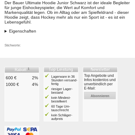
Der Bauer Ultimate Hoodie Junior Schwarz ist der ideale Begleiter
für junge Eishockeyspieler, die Wert auf Komfort und
Markenqualität legen. Ob im Alltag oder am Spielfeldrand - dieser
Hoodie zeigt, dass Hockey mehr als nur ein Sport ist - es ist ein
Lebensgefühl.
Eigenschaften
Stichworte:
1
Top Leistung
Newsletter
Rabatt
Top Angebote und
Lagerware in 36
600 €
2%
Infos kostenlos und
Stunden ver­sand­
1000 €
4%
fertig
unverbindlich per
E-Mail:
riesiger Lager­
bestand
Abonnieren
kein Mindest­
bestell­wert
60 Tage Um­
tausch­recht
kein Schläger­
aufpreis