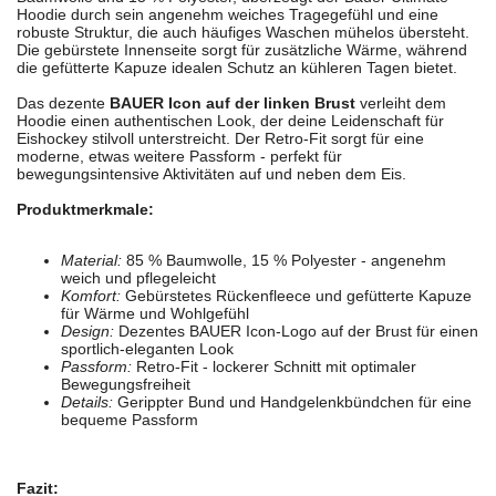
Hoodie durch sein angenehm weiches Tragegefühl und eine
robuste Struktur, die auch häufiges Waschen mühelos übersteht.
Die gebürstete Innenseite sorgt für zusätzliche Wärme, während
die gefütterte Kapuze idealen Schutz an kühleren Tagen bietet.
Das dezente
BAUER Icon auf der linken Brust
verleiht dem
Hoodie einen authentischen Look, der deine Leidenschaft für
Eishockey stilvoll unterstreicht. Der Retro-Fit sorgt für eine
moderne, etwas weitere Passform - perfekt für
bewegungsintensive Aktivitäten auf und neben dem Eis.
Produktmerkmale:
Material:
85 % Baumwolle, 15 % Polyester - angenehm
weich und pflegeleicht
Komfort:
Gebürstetes Rückenfleece und gefütterte Kapuze
für Wärme und Wohlgefühl
Design:
Dezentes BAUER Icon-Logo auf der Brust für einen
sportlich-eleganten Look
Passform:
Retro-Fit - lockerer Schnitt mit optimaler
Bewegungsfreiheit
Details:
Gerippter Bund und Handgelenkbündchen für eine
bequeme Passform
Fazit: