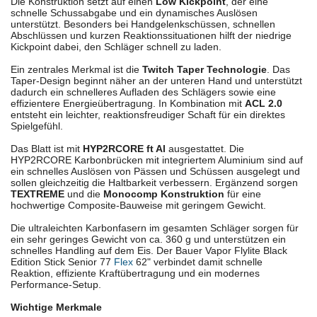
Die Konstruktion setzt auf einen
Low Kickpoint
, der eine
schnelle Schussabgabe und ein dynamisches Auslösen
unterstützt. Besonders bei Handgelenkschüssen, schnellen
Abschlüssen und kurzen Reaktionssituationen hilft der niedrige
Kickpoint dabei, den Schläger schnell zu laden.
Ein zentrales Merkmal ist die
Twitch Taper Technologie
. Das
Taper-Design beginnt näher an der unteren Hand und unterstützt
dadurch ein schnelleres Aufladen des Schlägers sowie eine
effizientere Energieübertragung. In Kombination mit
ACL 2.0
entsteht ein leichter, reaktionsfreudiger Schaft für ein direktes
Spielgefühl.
Das Blatt ist mit
HYP2RCORE ft Al
ausgestattet. Die
HYP2RCORE Karbonbrücken mit integriertem Aluminium sind auf
ein schnelles Auslösen von Pässen und Schüssen ausgelegt und
sollen gleichzeitig die Haltbarkeit verbessern. Ergänzend sorgen
TEXTREME
und die
Monocomp Konstruktion
für eine
hochwertige Composite-Bauweise mit geringem Gewicht.
Die ultraleichten Karbonfasern im gesamten Schläger sorgen für
ein sehr geringes Gewicht von ca. 360 g und unterstützen ein
schnelles Handling auf dem Eis. Der Bauer Vapor Flylite Black
Edition Stick Senior 77
Flex
62" verbindet damit schnelle
Reaktion, effiziente Kraftübertragung und ein modernes
Performance-Setup.
Wichtige Merkmale