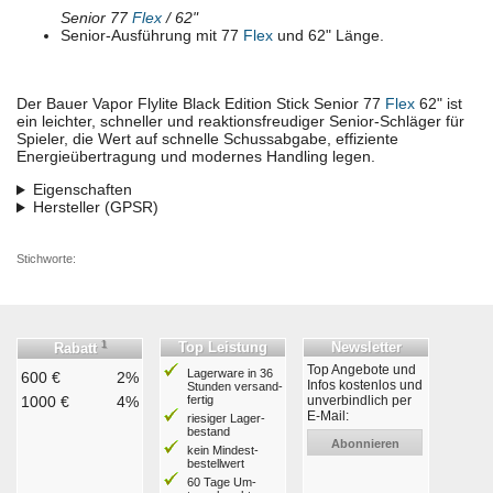
Senior 77
Flex
/ 62"
Senior-Ausführung mit 77
Flex
und 62" Länge.
Der Bauer Vapor Flylite Black Edition Stick Senior 77
Flex
62" ist
ein leichter, schneller und reaktionsfreudiger Senior-Schläger für
Spieler, die Wert auf schnelle Schussabgabe, effiziente
Energieübertragung und modernes Handling legen.
Eigenschaften
Hersteller (GPSR)
Stichworte:
1
Top Leistung
Newsletter
Rabatt
Top Angebote und
Lagerware in 36
600 €
2%
Infos kostenlos und
Stunden ver­sand­
1000 €
4%
fertig
unverbindlich per
E-Mail:
riesiger Lager­
bestand
Abonnieren
kein Mindest­
bestell­wert
60 Tage Um­