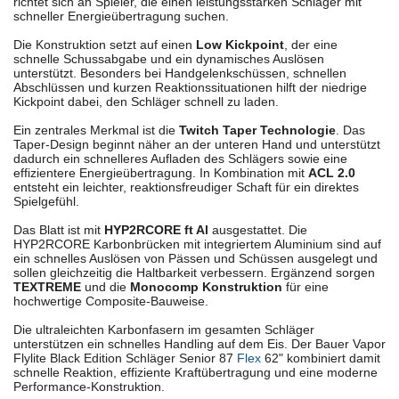
richtet sich an Spieler, die einen leistungsstarken Schläger mit
schneller Energieübertragung suchen.
Die Konstruktion setzt auf einen
Low Kickpoint
, der eine
schnelle Schussabgabe und ein dynamisches Auslösen
unterstützt. Besonders bei Handgelenkschüssen, schnellen
Abschlüssen und kurzen Reaktionssituationen hilft der niedrige
Kickpoint dabei, den Schläger schnell zu laden.
Ein zentrales Merkmal ist die
Twitch Taper Technologie
. Das
Taper-Design beginnt näher an der unteren Hand und unterstützt
dadurch ein schnelleres Aufladen des Schlägers sowie eine
effizientere Energieübertragung. In Kombination mit
ACL 2.0
entsteht ein leichter, reaktionsfreudiger Schaft für ein direktes
Spielgefühl.
Das Blatt ist mit
HYP2RCORE ft Al
ausgestattet. Die
HYP2RCORE Karbonbrücken mit integriertem Aluminium sind auf
ein schnelles Auslösen von Pässen und Schüssen ausgelegt und
sollen gleichzeitig die Haltbarkeit verbessern. Ergänzend sorgen
TEXTREME
und die
Monocomp Konstruktion
für eine
hochwertige Composite-Bauweise.
Die ultraleichten Karbonfasern im gesamten Schläger
unterstützen ein schnelles Handling auf dem Eis. Der Bauer Vapor
Flylite Black Edition Schläger Senior 87
Flex
62" kombiniert damit
schnelle Reaktion, effiziente Kraftübertragung und eine moderne
Performance-Konstruktion.