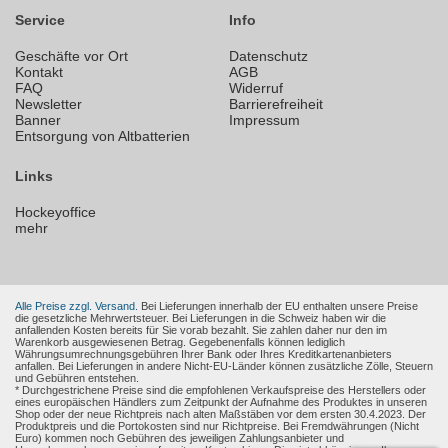
Service
Info
Geschäfte vor Ort
Datenschutz
Kontakt
AGB
FAQ
Widerruf
Newsletter
Barrierefreiheit
Banner
Impressum
Entsorgung von Altbatterien
Links
Hockeyoffice
mehr
Alle Preise zzgl. Versand.
Bei Lieferungen innerhalb der EU enthalten unsere Preise
die gesetzliche Mehrwertsteuer. Bei Lieferungen in die Schweiz haben wir die
anfallenden Kosten bereits für Sie vorab bezahlt. Sie zahlen daher nur den im
Warenkorb ausgewiesenen Betrag. Gegebenenfalls können lediglich
Währungsumrechnungsgebühren Ihrer Bank oder Ihres Kreditkartenanbieters
anfallen. Bei Lieferungen in andere Nicht-EU-Länder können zusätzliche Zölle, Steuern
und Gebühren entstehen.
* Durchgestrichene Preise sind die empfohlenen Verkaufspreise des Herstellers oder
eines europäischen Händlers zum Zeitpunkt der Aufnahme des Produktes in unseren
Shop oder der neue Richtpreis nach alten Maßstäben vor dem ersten 30.4.2023. Der
Produktpreis und die Portokosten sind nur Richtpreise. Bei Fremdwährungen (Nicht
Euro) kommen noch Gebühren des jeweiligen Zahlungsanbieter und