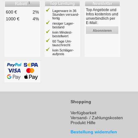
1
Top Leistung
Newsletter
Rabatt
Top Angebote und
Lagerware in 36
600 €
2%
Infos kostenlos und
Stunden ver­sand­
1000 €
4%
fertig
unverbindlich per
E-Mail:
riesiger Lager­
bestand
Abonnieren
kein Mindest­
bestell­wert
60 Tage Um­
tausch­recht
kein Schläger­
aufpreis
Shopping
Verfügbarkeit
Versand- / Zahlungskosten
Produkt Hilfe
Bestellung widerrufen