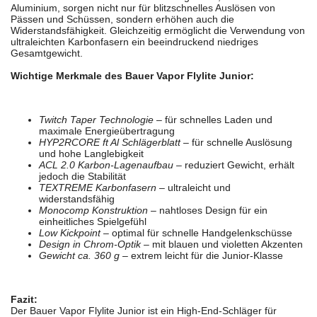
Aluminium, sorgen nicht nur für blitzschnelles Auslösen von
Pässen und Schüssen, sondern erhöhen auch die
Widerstandsfähigkeit. Gleichzeitig ermöglicht die Verwendung von
ultraleichten Karbonfasern ein beeindruckend niedriges
Gesamtgewicht.
Wichtige Merkmale des Bauer Vapor Flylite Junior:
Twitch Taper Technologie
– für schnelles Laden und
maximale Energieübertragung
HYP2RCORE ft Al Schlägerblatt
– für schnelle Auslösung
und hohe Langlebigkeit
ACL 2.0 Karbon-Lagenaufbau
– reduziert Gewicht, erhält
jedoch die Stabilität
TEXTREME Karbonfasern
– ultraleicht und
widerstandsfähig
Monocomp Konstruktion
– nahtloses Design für ein
einheitliches Spielgefühl
Low Kickpoint
– optimal für schnelle Handgelenkschüsse
Design in Chrom-Optik
– mit blauen und violetten Akzenten
Gewicht ca. 360 g
– extrem leicht für die Junior-Klasse
Fazit:
Der Bauer Vapor Flylite Junior ist ein High-End-Schläger für