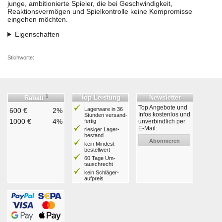
junge, ambitionierte Spieler, die bei Geschwindigkeit,
Reaktionsvermögen und Spielkontrolle keine Kompromisse
eingehen möchten.
Eigenschaften
Stichworte:
1
Top Leistung
Newsletter
Rabatt
Top Angebote und
Lagerware in 36
600 €
2%
Infos kostenlos und
Stunden ver­sand­
1000 €
4%
fertig
unverbindlich per
E-Mail:
riesiger Lager­
bestand
Abonnieren
kein Mindest­
bestell­wert
60 Tage Um­
tausch­recht
kein Schläger­
aufpreis