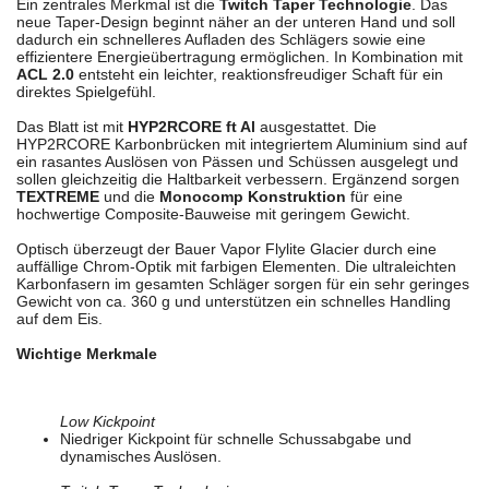
Ein zentrales Merkmal ist die
Twitch Taper Technologie
. Das
neue Taper-Design beginnt näher an der unteren Hand und soll
dadurch ein schnelleres Aufladen des Schlägers sowie eine
effizientere Energieübertragung ermöglichen. In Kombination mit
ACL 2.0
entsteht ein leichter, reaktionsfreudiger Schaft für ein
direktes Spielgefühl.
Das Blatt ist mit
HYP2RCORE ft Al
ausgestattet. Die
HYP2RCORE Karbonbrücken mit integriertem Aluminium sind auf
ein rasantes Auslösen von Pässen und Schüssen ausgelegt und
sollen gleichzeitig die Haltbarkeit verbessern. Ergänzend sorgen
TEXTREME
und die
Monocomp Konstruktion
für eine
hochwertige Composite-Bauweise mit geringem Gewicht.
Optisch überzeugt der Bauer Vapor Flylite Glacier durch eine
auffällige Chrom-Optik mit farbigen Elementen. Die ultraleichten
Karbonfasern im gesamten Schläger sorgen für ein sehr geringes
Gewicht von ca. 360 g und unterstützen ein schnelles Handling
auf dem Eis.
Wichtige Merkmale
Low Kickpoint
Niedriger Kickpoint für schnelle Schussabgabe und
dynamisches Auslösen.