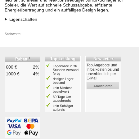
Spieler, die Wert auf schnelle Schussabgabe, effiziente
Energieübertragung und ein auffälliges Design legen.
Eigenschaften
Stichworte:
1
Top Leistung
Newsletter
Rabatt
Top Angebote und
Lagerware in 36
600 €
2%
Infos kostenlos und
Stunden ver­sand­
1000 €
4%
fertig
unverbindlich per
E-Mail:
riesiger Lager­
bestand
Abonnieren
kein Mindest­
bestell­wert
60 Tage Um­
tausch­recht
kein Schläger­
aufpreis