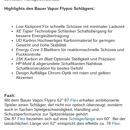
Highlights des Bauer Vapor Flypro Schlägers:
Low Kickpoint:
Für schnelle Schüsse mit minimaler Ladezeit
XE Taper Technologie:
Schlanker Schaftübergang für
bessere Energieübertragung
UD Karbon:
Hochwertiges Karbonmaterial für geringes
Gewicht und hohe Stabilität
Energy Core 3:
Blattkern für reaktionsschnelle Schüsse und
Puckkontrolle
15K Karbon im Blatt:
Optimale Steifigkeit und Präzision
HP Mold & abgerundete Schaftkanten:
Nahtlose
Schaftkonstruktion für bestes Gefühl
Design:
Auffällige Chrom-Optik mit roten und gelben
Akzenten
Fazit:
Mit dem Bauer Vapor Flypro 62" 87
Flex
erhalten ambitionierte
Spieler einen Schläger, der nicht nur optisch überzeugt, sondern
auch in Sachen Spielgeschwindigkeit, Handling und
Schussperformance zur Spitzenklasse gehört.
Die 87
Flex
beziehen sich auf eine
Schlägerlänge
von 60". Bei der
tatsächlichen Länge von 62" entspricht dies effektiv ca. 78
Flex
.