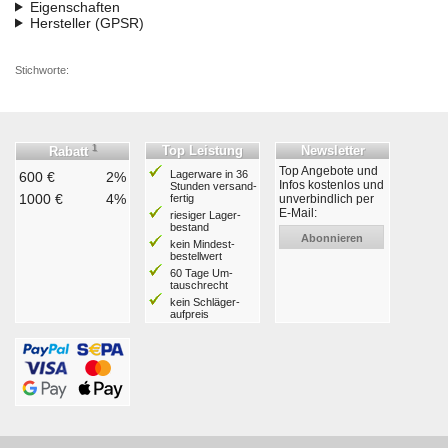
Eigenschaften
Hersteller (GPSR)
Stichworte:
1
Top Leistung
Newsletter
Rabatt
Top Angebote und
Lagerware in 36
600 €
2%
Infos kostenlos und
Stunden ver­sand­
1000 €
4%
fertig
unverbindlich per
E-Mail:
riesiger Lager­
bestand
Abonnieren
kein Mindest­
bestell­wert
60 Tage Um­
tausch­recht
kein Schläger­
aufpreis