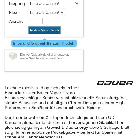
Biegung
:
Flex
:
Anzahl
:
In den Warenkorb
Infos und Größenhilfe zum Produkt
Die Verfügbarkeit wird angezeigt,
wenn Sie Details auswählen.
Leicht, explosiv und optisch ein echter
Hingucker – der Bauer Vapor Flypro
Eishockeyschläger Senior vereint blitzschnelle Schussfreigabe,
stabile Bauweise und auffälliges Chrom-Design in einem High-
Performance-Schläger für anspruchsvolle Spieler.
Dank der bewährten XE Taper-Technologie und dem UD
Karbonmaterial bietet der Schaft hervorragende Stabilität bei
gleichzeitig geringem Gewicht. Das Energy Core 3 Schlägerblatt
sorgt für eine explosive Puckabgabe – perfekt für Spieler mit
schnellem Handgelenkschuss.