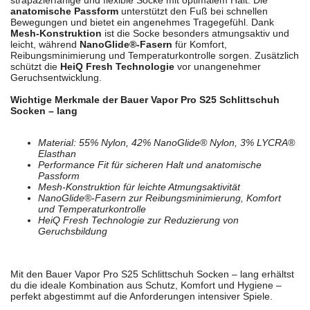
strapazierfähige und flexible Socke mit optimalem Halt. Die
anatomische Passform
unterstützt den Fuß bei schnellen
Bewegungen und bietet ein angenehmes Tragegefühl. Dank
Mesh-Konstruktion
ist die Socke besonders atmungsaktiv und
leicht, während
NanoGlide®-Fasern
für Komfort,
Reibungsminimierung und Temperaturkontrolle sorgen. Zusätzlich
schützt die
HeiQ Fresh Technologie
vor unangenehmer
Geruchsentwicklung.
Wichtige Merkmale der Bauer Vapor Pro S25 Schlittschuh
Socken – lang
Material: 55% Nylon, 42% NanoGlide® Nylon, 3% LYCRA®
Elasthan
Performance Fit für sicheren Halt und anatomische
Passform
Mesh-Konstruktion für leichte Atmungsaktivität
NanoGlide®-Fasern zur Reibungsminimierung, Komfort
und Temperaturkontrolle
HeiQ Fresh Technologie zur Reduzierung von
Geruchsbildung
Mit den Bauer Vapor Pro S25 Schlittschuh Socken – lang erhältst
du die ideale Kombination aus Schutz, Komfort und Hygiene –
perfekt abgestimmt auf die Anforderungen intensiver Spiele.