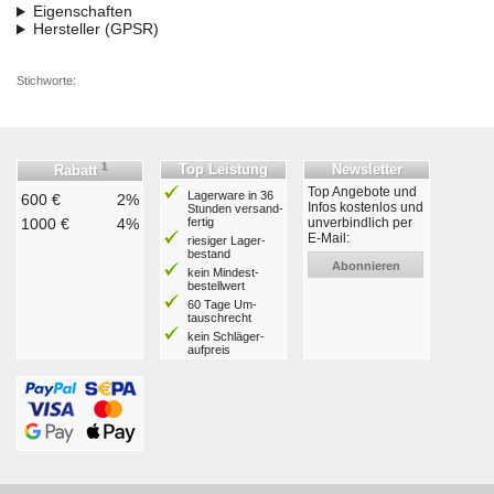
Eigenschaften
Hersteller (GPSR)
Stichworte:
1
Top Leistung
Newsletter
Rabatt
Top Angebote und
Lagerware in 36
600 €
2%
Infos kostenlos und
Stunden ver­sand­
1000 €
4%
fertig
unverbindlich per
E-Mail:
riesiger Lager­
bestand
Abonnieren
kein Mindest­
bestell­wert
60 Tage Um­
tausch­recht
kein Schläger­
aufpreis