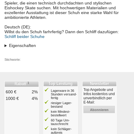
Spieler, die einen technisch durchdachten und stylischen
Eishockey Skate suchen. Mit hochwertigen Materialien und
exzellenter Ausstattung ist dieser Schuh eine starke Wahl für
ambitionierte Athleten.
Deutsch (DE):
Willst du den Schuh farhrfertig? Dann den Schliff dazufügen:
Schliff beider Schuhe
Eigenschaften
Stichworte:
1
Top Leistung
Newsletter
Rabatt
Top Angebote und
Lagerware in 36
600 €
2%
Infos kostenlos und
Stunden ver­sand­
1000 €
4%
fertig
unverbindlich per
E-Mail:
riesiger Lager­
bestand
Abonnieren
kein Mindest­
bestell­wert
60 Tage Um­
tausch­recht
kein Schläger­
aufpreis