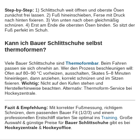
Step-by-Step:
1) Schlittschuh weit öffnen und oberste Ösen
zunächst frei lassen. 2) Fuß hineinschieben, Ferse mit Druck
nach hinten fixieren. 3) Von unten nach oben gleichmäßig
schnüren. 4) Erst am Ende die obersten Ösen binden. So sitzt der
Fuß perfekt im Schuh.
Kann ich Bauer Schlittschuhe selbst
thermoformen?
Viele Bauer Schlittschuhe sind
Thermoformbar
. Beim Fahren
passen sie sich ohnehin an. Wer den Prozess beschleunigen will:
Ofen auf 80–90 °C vorheizen, ausschalten, Skates 5–8 Minuten
hineinlegen, dann anziehen, korrekt schnüren und im Sitzen
fixieren.
Wichtig:
Nicht auf den Kufen stehen und
Herstellerhinweise beachten. Alternativ: Thermoform-Service bei
Hockeyzentrale.
Fazit & Empfehlung:
Mit korrekter Fußmessung, richtigem
Schnüren, dem passenden Bauer Fit (1/2/3) und einem
professionellen Erstschliff starten Sie optimal ins
Training
. Große
Auswahl & günstige Preise für
Bauer Schlittschuhe
gibt es bei
Hockeyzentrale
&
Hockeyoffice
.