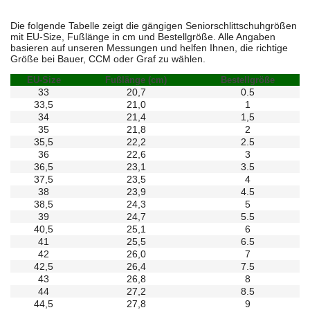
Die folgende Tabelle zeigt die gängigen Seniorschlittschuhgrößen
mit EU-Size, Fußlänge in cm und Bestellgröße. Alle Angaben
basieren auf unseren Messungen und helfen Ihnen, die richtige
Größe bei Bauer, CCM oder Graf zu wählen.
EU-Size
Fußlänge (cm)
Bestellgröße
33
20,7
0.5
33,5
21,0
1
34
21,4
1,5
35
21,8
2
35,5
22,2
2.5
36
22,6
3
36,5
23,1
3.5
37,5
23,5
4
38
23,9
4.5
38,5
24,3
5
39
24,7
5.5
40,5
25,1
6
41
25,5
6.5
42
26,0
7
42,5
26,4
7.5
43
26,8
8
44
27,2
8.5
44,5
27,8
9