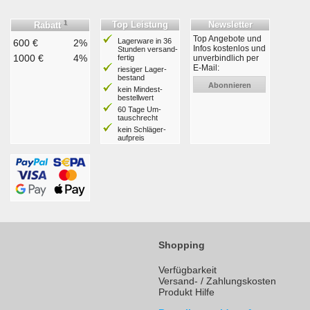
1
Top Leistung
Newsletter
Rabatt
Top Angebote und
Lagerware in 36
600 €
2%
Infos kostenlos und
Stunden ver­sand­
1000 €
4%
fertig
unverbindlich per
E-Mail:
riesiger Lager­
bestand
Abonnieren
kein Mindest­
bestell­wert
60 Tage Um­
tausch­recht
kein Schläger­
aufpreis
Shopping
Verfügbarkeit
Versand- / Zahlungskosten
Produkt Hilfe