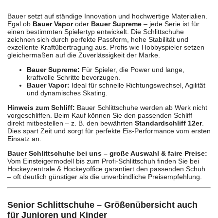
Bauer setzt auf ständige Innovation und hochwertige Materialien.
Egal ob
Bauer Vapor
oder
Bauer Supreme
– jede Serie ist für
einen bestimmten Spielertyp entwickelt. Die Schlittschuhe
zeichnen sich durch perfekte Passform, hohe Stabilität und
exzellente Kraftübertragung aus. Profis wie Hobbyspieler setzen
gleichermaßen auf die Zuverlässigkeit der Marke.
Bauer Supreme:
Für Spieler, die Power und lange,
kraftvolle Schritte bevorzugen.
Bauer Vapor:
Ideal für schnelle Richtungswechsel, Agilität
und dynamisches Skating.
Hinweis zum Schliff:
Bauer Schlittschuhe werden ab Werk nicht
vorgeschliffen. Beim Kauf können Sie den passenden Schliff
direkt mitbestellen – z. B. den bewährten
Standardschliff 12er
.
Dies spart Zeit und sorgt für perfekte Eis-Performance vom ersten
Einsatz an.
Bauer Schlittschuhe bei uns – große Auswahl & faire Preise:
Vom Einsteigermodell bis zum Profi-Schlittschuh finden Sie bei
Hockeyzentrale & Hockeyoffice garantiert den passenden Schuh
– oft deutlich günstiger als die unverbindliche Preisempfehlung.
Senior Schlittschuhe – Größenübersicht auch
für Junioren und Kinder