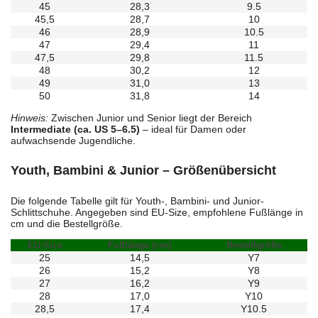
45
28,3
9.5
45,5
28,7
10
46
28,9
10.5
47
29,4
11
47,5
29,8
11.5
48
30,2
12
49
31,0
13
50
31,8
14
Hinweis:
Zwischen Junior und Senior liegt der Bereich
Intermediate (ca. US 5–6.5)
– ideal für Damen oder
aufwachsende Jugendliche.
Youth, Bambini & Junior – Größenübersicht
Die folgende Tabelle gilt für Youth-, Bambini- und Junior-
Schlittschuhe. Angegeben sind EU-Size, empfohlene Fußlänge in
cm und die Bestellgröße.
EU-Size
Fußlänge (cm)
Bestellgröße
25
14,5
Y7
26
15,2
Y8
27
16,2
Y9
28
17,0
Y10
28,5
17,4
Y10.5