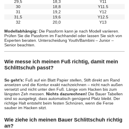
29,5
18,3
Y11
30
18,8
Y11.5
31
19,2
Y12
31,5
19,6
Y12.5
32
20,0
Y13
Modellabhängig:
Die Passform kann je nach Modell variieren.
Prüfen Sie die Passform im Fachhandel oder lassen Sie sich von
Experten beraten. Unterscheidung Youth/Bambini – Junior –
Senior beachten.
Wie messe ich meinen Fuß richtig, damit mein
Schlittschuh passt?
So geht’s:
Fuß auf ein Blatt Papier stellen, Stift direkt am Rand
ansetzen und die Kontur exakt nachzeichnen – nicht nach außen
versetzt und nicht unter den Fuß. Länge vom Hacken bis zum
längsten Zeh messen.
Nichts dazurechnen!
Die Bauer Tabellen
sind so ausgelegt, dass automatisch genügend Platz bleibt. Der
richtige Halt entsteht beim festen Schnüren, wenn die Ferse
sauber im Hacken sitzt.
Wie ziehe ich meinen Bauer Schlittschuh richtig
an?