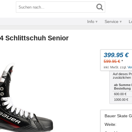
Info
Service
L
4 Schlittschuh Senior
399.95 €
599.95 €
*
inkl. MwSt. zzgl.
Ve
Auf dieses Pr
zusätzlichen 
ab Summe I
Bestellung
600.00 €
1000.00 €
Bauer Skate 
Weite
: