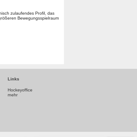
isch zulaufendes Profil, das
en größeren Bewegungsspielraum
Links
Hockeyoffice
mehr