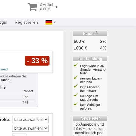
0 Artikel
▾
0.00 €
ogin
Registrieren
1
Rabatt
600 €
2%
1000 €
4%
Top Leistung
- 33 %
Lagerware in 36
rsand
Stunden ver­sand­
fertig
odukt erhalten Sie
riesiger Lager­
Rabatt:
bestand
kein Mindest­
hrer
bestell­wert
Rabatt
60 Tage Um­
2 %
tausch­recht
4 %
kein Schläger­
aufpreis
Newsletter
Größe
:
Top Angebote und
Infos kostenlos und
unverbindlich per