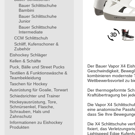
Bauer Schlittschuhe
Bambini
Bauer Schlittschuhe
Junior
Bauer Schlittschuhe
Intermediate
CCM Schlittschuh
Schliff, Kufenschoner &
Zubehör
Eishockey Schläger
Kellen & Schäfte
Der Bauer Vapor X4 Eishoc
Puck, Bälle und Street Pucks
Geschwindigkeit, Bewegli
Textilien & Funktionswäsche &
kombinieren modernste T
Teambekleidung
Wettbewerbsvorteil zu bi
Taschen für Hockey
Ausrüstung für Goalie, Torwart
Der thermogeformte Schuh
Kraftübertragung bei jed
Schiedsrichter und Trainer
Hockeyausrüstung, Tore,
Die Vapor X4 Schlittschu
Schnürsenkel, Flasche,
eine anatomische Passfor
Schrauben, Hals und
dass Sie Ihre Bewegunge
Zahnschutz
Informationen zu Eishockey
Die X4 Schlittschuhe ver
Produkten
fixiert, das Verletzungsr
Lightspeed Edge Kufenhal