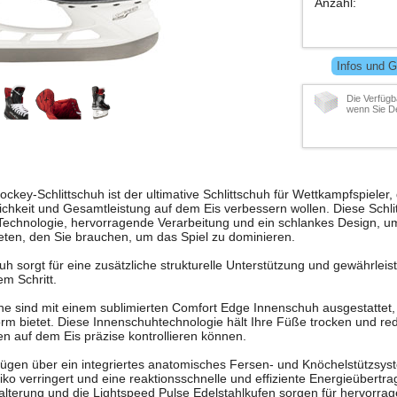
Anzahl
:
Infos und G
Die Verfügb
wenn Sie De
key-Schlittschuh ist der ultimative Schlittschuh für Wettkampfspieler, 
chkeit und Gesamtleistung auf dem Eis verbessern wollen. Diese Schli
echnologie, hervorragende Verarbeitung und ein schlankes Design, u
eten, den Sie brauchen, um das Spiel zu dominieren.
 sorgt für eine zusätzliche strukturelle Unterstützung und gewährleis
em Schritt.
he sind mit einem sublimierten Comfort Edge Innenschuh ausgestattet, 
m bietet. Diese Innenschuhtechnologie hält Ihre Füße trocken und red
n auf dem Eis präzise kontrollieren können.
fügen über ein integriertes anatomisches Fersen- und Knöchelstützsys
isiko verringert und eine reaktionsschnelle und effiziente Energieübertr
terung und die Lightspeed Pulse Edelstahlkufen sorgen für hervorrage