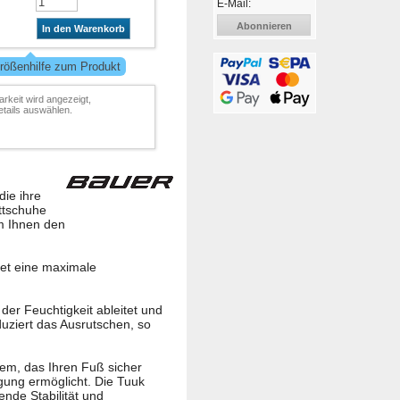
E-Mail:
Abonnieren
In den Warenkorb
rößenhilfe zum Produkt
arkeit wird angezeigt,
tails auswählen.
die ihre
ttschuhe
m Ihnen den
tet eine maximale
der Feuchtigkeit ableitet und
uziert das Ausrutschen, so
tem, das Ihren Fuß sicher
agung ermöglicht. Die Tuuk
nde Stabilität und