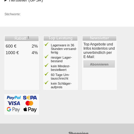
Hersteller (GPSR)
Stichworte:
1
Top Leistung
Newsletter
Rabatt
Top Angebote und
Lagerware in 36
600 €
2%
Infos kostenlos und
Stunden ver­sand­
1000 €
4%
fertig
unverbindlich per
E-Mail:
riesiger Lager­
bestand
Abonnieren
kein Mindest­
bestell­wert
60 Tage Um­
tausch­recht
kein Schläger­
aufpreis
Shopping