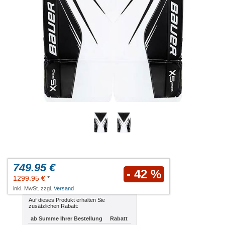
749.95 €
- 42 %
1299.95 €
*
inkl. MwSt. zzgl.
Versand
Auf dieses Produkt erhalten Sie
zusätzlichen Rabatt:
ab Summe Ihrer Bestellung
Rabatt