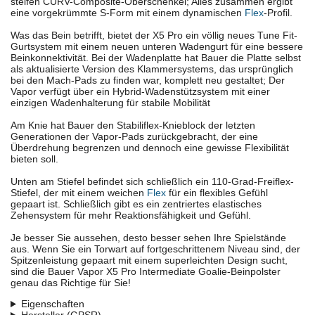
steifen CURV-Composite-Oberschenkel; Alles zusammen ergibt
eine vorgekrümmte S-Form mit einem dynamischen
Flex
-Profil.
Was das Bein betrifft, bietet der X5 Pro ein völlig neues Tune Fit-
Gurtsystem mit einem neuen unteren Wadengurt für eine bessere
Beinkonnektivität. Bei der Wadenplatte hat Bauer die Platte selbst
als aktualisierte Version des Klammersystems, das ursprünglich
bei den Mach-Pads zu finden war, komplett neu gestaltet; Der
Vapor verfügt über ein Hybrid-Wadenstützsystem mit einer
einzigen Wadenhalterung für stabile Mobilität
Am Knie hat Bauer den Stabiliflex-Knieblock der letzten
Generationen der Vapor-Pads zurückgebracht, der eine
Überdrehung begrenzen und dennoch eine gewisse Flexibilität
bieten soll.
Unten am Stiefel befindet sich schließlich ein 110-Grad-Freiflex-
Stiefel, der mit einem weichen
Flex
für ein flexibles Gefühl
gepaart ist. Schließlich gibt es ein zentriertes elastisches
Zehensystem für mehr Reaktionsfähigkeit und Gefühl.
Je besser Sie aussehen, desto besser sehen Ihre Spielstände
aus. Wenn Sie ein Torwart auf fortgeschrittenem Niveau sind, der
Spitzenleistung gepaart mit einem superleichten Design sucht,
sind die Bauer Vapor X5 Pro Intermediate Goalie-Beinpolster
genau das Richtige für Sie!
Eigenschaften