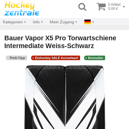
0 Artikel
▾
0.00 €
Kategorien
Info
Mein Zugang
Bauer Vapor X5 Pro Torwartschiene
Intermediate Weiss-Schwarz
Profi-Tipp
Eishockey SALE Ausverkauf
Bestseller