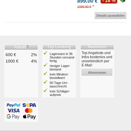
899.00 €
- 18 %
*
1099.90 €
Details auswählen
1
Top Leistung
Newsletter
Rabatt
Top Angebote und
Lagerware in 36
600 €
2%
Infos kostenlos und
Stunden ver­sand­
1000 €
4%
fertig
unverbindlich per
E-Mail:
riesiger Lager­
bestand
Abonnieren
kein Mindest­
bestell­wert
60 Tage Um­
tausch­recht
kein Schläger­
aufpreis