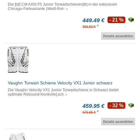
Die [b]CCM AXIS F5 Junior Torwartschienen[/b] in der exklusiven
Chicago-Farbvariante (Weiß-Rot-.
449.49 €
- 21 %
*
566.50 €
Details auswählen
Vaughn Torwart Schiene Velocity VX1 Junior schwarz
Die Vaughn Velocity VX1 Junior Torwartschiene in Schwarz bietet
optimale Rebound-Kontrolle],sch.
459.95 €
- 32 %
*
679.95 €
Details auswählen