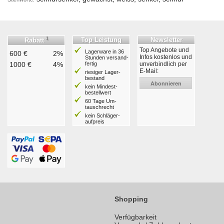
1
Top Leistung
Newsletter
Rabatt
Top Angebote und
Lagerware in 36
600 €
2%
Infos kostenlos und
Stunden ver­sand­
1000 €
4%
fertig
unverbindlich per
E-Mail:
riesiger Lager­
bestand
Abonnieren
kein Mindest­
bestell­wert
60 Tage Um­
tausch­recht
kein Schläger­
aufpreis
Shopping
Verfügbarkeit