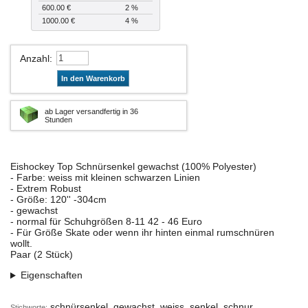
600.00 €
2 %
1000.00 €
4 %
Anzahl
:
In den Warenkorb
ab Lager versandfertig in 36
Stunden
Eishockey Top Schnürsenkel gewachst (100% Polyester)
- Farbe: weiss mit kleinen schwarzen Linien
- Extrem Robust
- Größe: 120'' -304cm
- gewachst
- normal für Schuhgrößen 8-11 42 - 46 Euro
- Für Größe Skate oder wenn ihr hinten einmal rumschnüren
wollt.
Paar (2 Stück)
Eigenschaften
schnürsenkel, gewachst, weiss, senkel, schnur
Stichworte: