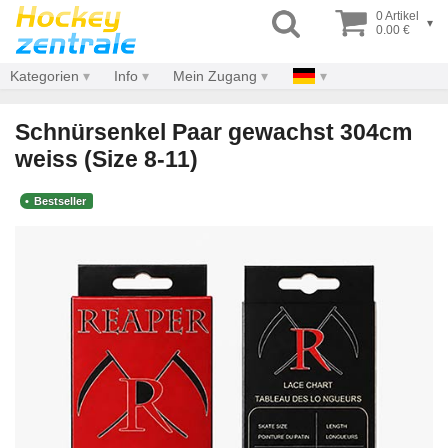
0 Artikel
▾
0.00 €
Kategorien
Info
Mein Zugang
Schnürsenkel Paar gewachst 304cm
weiss (Size 8-11)
Bestseller