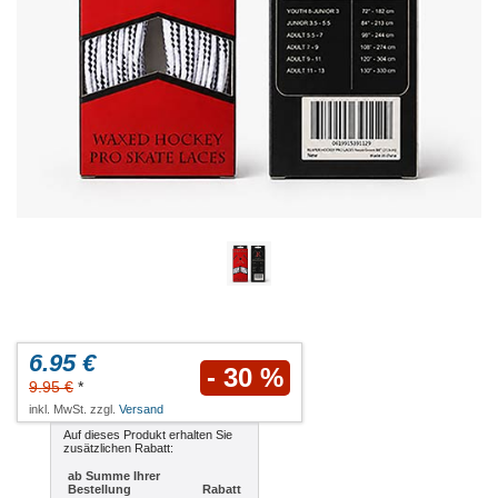
6.95 €
- 30 %
9.95 €
*
inkl. MwSt. zzgl.
Versand
Auf dieses Produkt erhalten Sie
zusätzlichen Rabatt:
ab Summe Ihrer
Bestellung
Rabatt