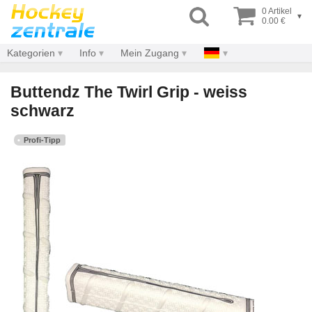
0 Artikel
▾
0.00 €
Kategorien
Info
Mein Zugang
Buttendz The Twirl Grip - weiss
schwarz
Profi-Tipp