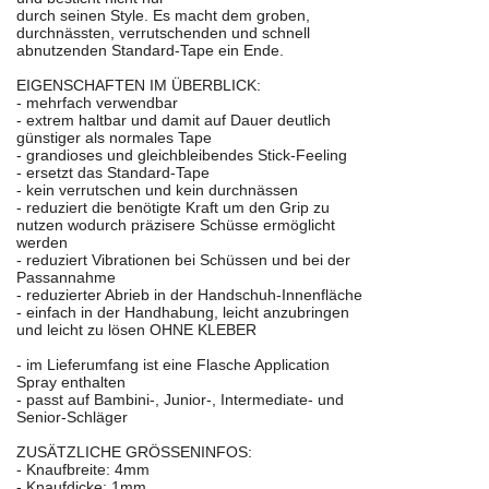
durch seinen Style. Es macht dem groben,
durchnässten, verrutschenden und schnell
abnutzenden Standard-Tape ein Ende.
EIGENSCHAFTEN IM ÜBERBLICK:
- mehrfach verwendbar
- extrem haltbar und damit auf Dauer deutlich
günstiger als normales Tape
- grandioses und gleichbleibendes Stick-Feeling
- ersetzt das Standard-Tape
- kein verrutschen und kein durchnässen
- reduziert die benötigte Kraft um den Grip zu
nutzen wodurch präzisere Schüsse ermöglicht
werden
- reduziert Vibrationen bei Schüssen und bei der
Passannahme
- reduzierter Abrieb in der Handschuh-Innenfläche
- einfach in der Handhabung, leicht anzubringen
und leicht zu lösen OHNE KLEBER
- im Lieferumfang ist eine Flasche Application
Spray enthalten
- passt auf Bambini-, Junior-, Intermediate- und
Senior-Schläger
ZUSÄTZLICHE GRÖSSENINFOS:
- Knaufbreite: 4mm
- Knaufdicke: 1mm