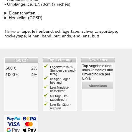
- Griplänge: ca. 17.78cm (7 inches)
Eigenschaften
Hersteller (GPSR)
tape, leinenband, schlägertape, schwarz, sporttape,
Stichworte:
hockeytape, leinen, band, but, ends, end, enz, butt
1
Top Leistung
Newsletter
Rabatt
Top Angebote und
Lagerware in 36
600 €
2%
Infos kostenlos und
Stunden ver­sand­
1000 €
4%
fertig
unverbindlich per
E-Mail:
riesiger Lager­
bestand
Abonnieren
kein Mindest­
bestell­wert
60 Tage Um­
tausch­recht
kein Schläger­
aufpreis