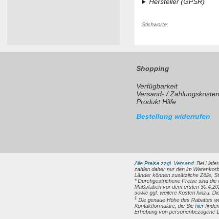
Hersteller (GPSR)
Stichworte:
Shopping
Verfügbarkeit
Versand- / Zahlungskoste
Produkt Hilfe
Bestellung widerrufen
Alle Preise zzgl. Versand.
Bei Liefer
zahlen daher nur den im Warenkorb
Länder können zusätzliche Zölle, 
* Durchgestrichene Preise sind die
Maßstäben vor dem ersten 30.4.202
sowie ggf. weitere Kosten hinzu. Di
1
Die genaue Höhe des Rabattes wird
Kontaktformulare, die Sie
hier
finden
Erhebung von personenbezogene Dat