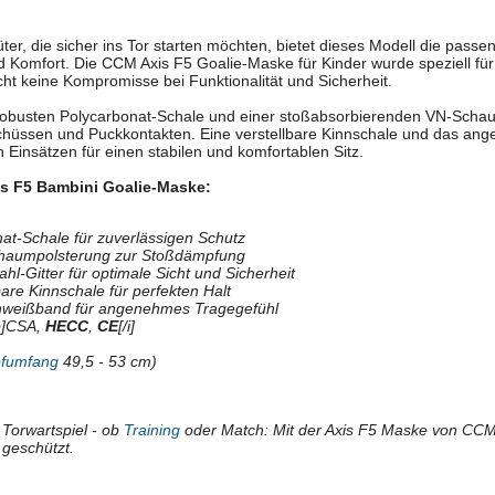
ter, die sicher ins Tor starten möchten, bietet dieses Modell die passe
 Komfort. Die CCM Axis F5 Goalie-Maske für Kinder wurde speziell für
ht keine Kompromisse bei Funktionalität und Sicherheit.
 robusten Polycarbonat-Schale und einer stoßabsorbierenden VN-Schau
chüssen und Puckkontakten. Eine verstellbare Kinnschale und das a
 Einsätzen für einen stabilen und komfortablen Sitz.
is F5 Bambini Goalie-Maske:
at-Schale für zuverlässigen Schutz
haumpolsterung zur Stoßdämpfung
l-Gitter für optimale Sicht und Sicherheit
lbare Kinnschale für perfekten Halt
hweißband für angenehmes Tragegefühl
[b]CSA,
HECC
,
CE
[/i]
fumfang
49,5 - 53 cm)
s Torwartspiel - ob
Training
oder Match: Mit der Axis F5 Maske von CCM
geschützt.