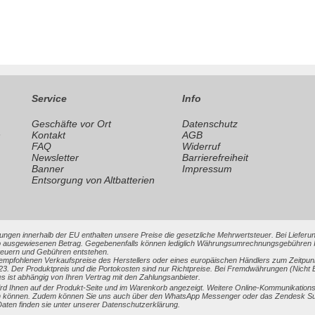
Service
Info
Geschäfte vor Ort
Datenschutz
n
Kontakt
AGB
FAQ
Widerruf
Newsletter
Barrierefreiheit
Banner
Impressum
Entsorgung von Altbatterien
ungen innerhalb der EU enthalten unsere Preise die gesetzliche Mehrwertsteuer. Bei Lieferung
 ausgewiesenen Betrag. Gegebenenfalls können lediglich Währungsumrechnungsgebühren Ihrer
Steuern und Gebühren entstehen.
 empfohlenen Verkaufspreise des Herstellers oder eines europäischen Händlers zum Zeitpun
3. Der Produktpreis und die Portokosten sind nur Richtpreise. Bei Fremdwährungen (Nic
es ist abhängig von Ihren Vertrag mit den Zahlungsanbieter.
 Ihnen auf der Produkt-Seite und im Warenkorb angezeigt. Weitere Online-Kommunikationsmi
 können. Zudem können Sie uns auch über den WhatsApp Messenger oder das Zendesk Support
en finden sie unter unserer Datenschutzerklärung.