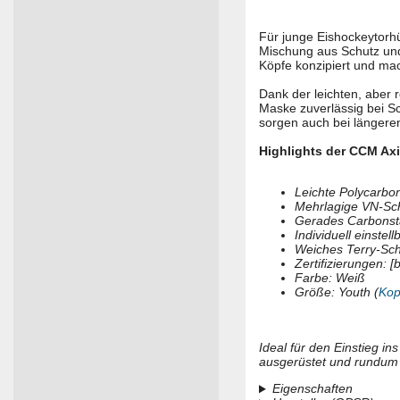
Für junge Eishockeytorhü
Mischung aus Schutz und
Köpfe konzipiert und mac
Dank der leichten, aber
Maske zuverlässig bei S
sorgen auch bei längeren
Highlights der CCM Ax
Leichte Polycarbon
Mehrlagige VN-Sc
Gerades Carbonstah
Individuell einstel
Weiches Terry-Sc
Zertifizierungen: 
Farbe: Weiß
Größe: Youth (
Kop
Ideal für den Einstieg in
ausgerüstet und rundum 
Eigenschaften