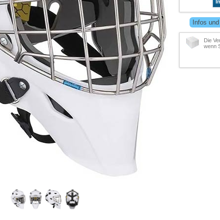
I
Infos und
Die Ve
wenn S