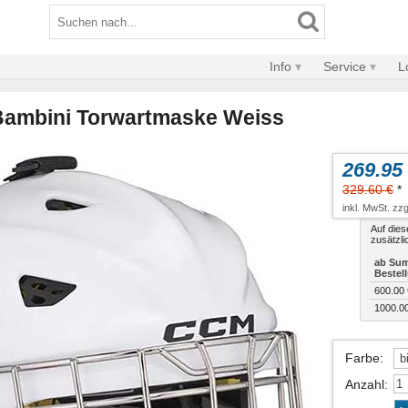
Info
Service
L
Bambini Torwartmaske Weiss
269.95
329.60 €
*
inkl. MwSt. zzg
Auf dies
zusätzli
ab Sum
Bestel
600.00 
1000.0
Farbe
:
Anzahl
: