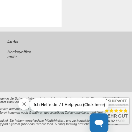
Links
Hockeyoffice
mehr
en in die Schweiz haben wir die anfallenden Kosten bereits für Sie vorab bezahlt. Sie
 Bank oder Ihres Kreditkartenanbieters anfallen. Bei Lieferungen in andere Nicht-EU-
Kundenbewertungen
kt der Aufnahme des Produktes in unseren Shop oder der neue Richtpreis nach alten
ht Euro) kommen noch Gebühren des jeweiligen Zahlungsanbieter und Umrechnungskurse
SEHR GUT
ttel: Sie haben verschiedene Möglichkeiten, uns zu kontaktieren, darunter unsere
4.82 / 5.00
-System (über das Rechte Icon -> Hilfe) freiwillig erreichen. Informationen zur