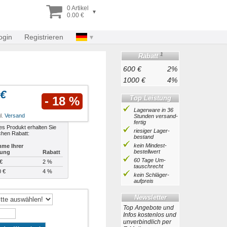
0 Artikel
▾
0.00 €
ogin
Registrieren
1
Rabatt
600 €
2%
1000 €
4%
 €
Top Leistung
- 18 %
Lagerware in 36
l.
Versand
Stunden ver­sand­
fertig
es Produkt erhalten Sie
riesiger Lager­
chen Rabatt:
bestand
kein Mindest­
me Ihrer
bestell­wert
lung
Rabatt
60 Tage Um­
€
2 %
tausch­recht
0 €
4 %
kein Schläger­
aufpreis
Newsletter
Top Angebote und
Infos kostenlos und
unverbindlich per