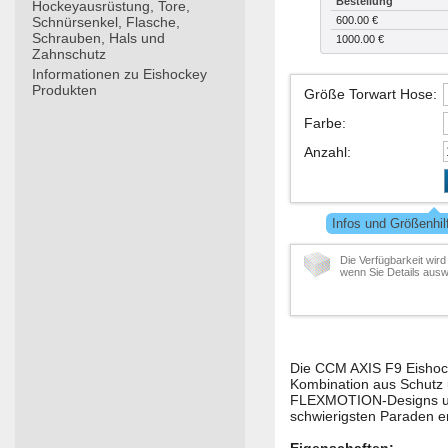
Bestellung
Hockeyausrüstung, Tore,
Schnürsenkel, Flasche,
600.00 €
Schrauben, Hals und
1000.00 €
Zahnschutz
Informationen zu Eishockey
Produkten
Größe Torwart Hose
:
Farbe
:
Anzahl
:
Infos und Größenhi
Die Verfügbarkeit wird
wenn Sie Details ausw
Die CCM AXIS F9 Eishock
Kombination aus Schutz u
FLEXMOTION-Designs und
schwierigsten Paraden er