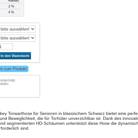
Rabatt
2 %
4 %
In den Warenkorb
lfe zum Produkt
 angezeigt,
ählen.
ey Torwarthose für Senioren in klassischem Schwarz bietet eine perfe
nd Beweglichkeit, die für Torhüter unverzichtbar ist. Dank des innovat
 segmentierten HD-Schäumen unterstützt diese Hose die dynamisch
forderlich sind.