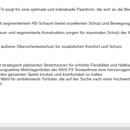
it sorgt für eine optimale und individuelle Passform, die sich an die Be
segmentiertem HD-Schaum bietet exzellenten Schutz und Bewegungsf
m und segmentierte Konstruktion sorgen für maximalen Schutz der W
d äußerer Oberschenkelschutz für zusätzlichen Komfort und Schutz.
trategisch platzierten Stretchzonen für erhöhte Flexibilität und Haltbar
mungsaktive Mehrlagenfutter der AXIS F9 Torwarthose eine hervorragen
des gesamten Spiels trocken und komfortabel zu halten.
e Wahl für ambitionierte Torhüter, die auf der Suche nach einer hochwe
d.