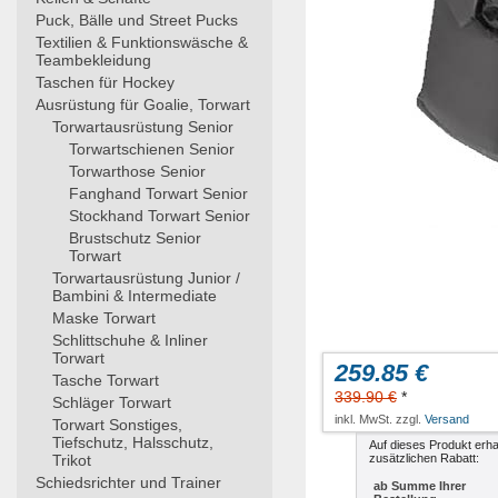
Puck, Bälle und Street Pucks
Textilien & Funktionswäsche &
Teambekleidung
Taschen für Hockey
Ausrüstung für Goalie, Torwart
Torwartausrüstung Senior
Torwartschienen Senior
Torwarthose Senior
Fanghand Torwart Senior
Stockhand Torwart Senior
Brustschutz Senior
Torwart
Torwartausrüstung Junior /
Bambini & Intermediate
Maske Torwart
Schlittschuhe & Inliner
Torwart
259.85 €
Tasche Torwart
339.90 €
*
Schläger Torwart
inkl. MwSt. zzgl.
Versand
Torwart Sonstiges,
Tiefschutz, Halsschutz,
Auf dieses Produkt erha
Trikot
zusätzlichen Rabatt:
Schiedsrichter und Trainer
ab Summe Ihrer