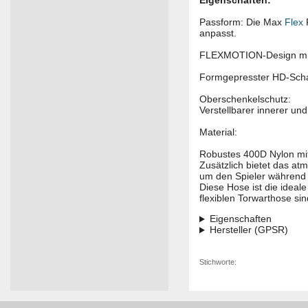
Eigenschaften:
Passform: Die Max
Flex
F
anpasst.
FLEXMOTION-Design mit 
Formgepresster HD-Schau
Oberschenkelschutz:
Verstellbarer innerer un
Material:
Robustes 400D Nylon mit s
Zusätzlich bietet das at
um den Spieler während 
Diese Hose ist die ideal
flexiblen Torwarthose sin
Eigenschaften
Hersteller (GPSR)
Stichworte: