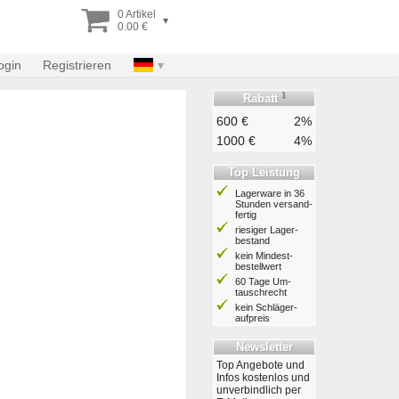
0 Artikel
▾
0.00 €
ogin
Registrieren
1
Rabatt
600 €
2%
1000 €
4%
Top Leistung
Lagerware in 36
Stunden ver­sand­
fertig
riesiger Lager­
bestand
kein Mindest­
bestell­wert
60 Tage Um­
tausch­recht
kein Schläger­
aufpreis
Newsletter
Top Angebote und
Infos kostenlos und
unverbindlich per