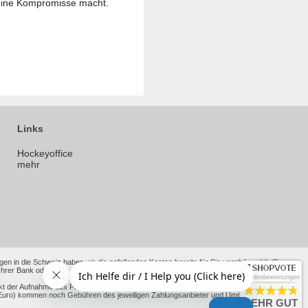
keine Kompromisse macht.
Links
Hockeyoffice
mehr
en in die Schweiz haben wir die anfallenden Kosten bereits für Sie vorab bezahlt. Sie
 Bank oder Ihres Kreditkartenanbieters anfallen. Bei Lieferungen in andere Nicht-EU-
Kundenbewertungen
kt der Aufnahme des Produktes in unseren Shop oder der neue Richtpreis nach alten
ht Euro) kommen noch Gebühren des jeweiligen Zahlungsanbieter und Umrechnungskurse
SEHR GUT