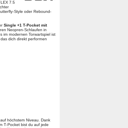
FLEX 7.5
chter
utterfly-Style oder Rebound-
er
Single +1 T-Pocket mit
aren Neopren-Schlaufen in
s im modernen Torwartspiel ist
das dich direkt performen
t auf höchstem Niveau. Dank
 T-Pocket bist du auf jede