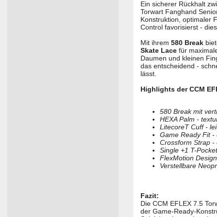
Ein sicherer Rückhalt zw
Torwart Fanghand Senior
Konstruktion, optimaler
Control favorisierst - di
Mit ihrem
580 Break
biet
Skate Lace
für maximal
Daumen und kleinen Finge
das entscheidend - schn
lässt.
Highlights der CCM EF
580 Break mit vert
HEXA Palm - textu
LitecoreT Cuff - l
Game Ready Fit - d
Crossform Strap -
Single +1 T-Pocke
FlexMotion Design
Verstellbare Neop
Fazit:
Die CCM EFLEX 7.5 Torwa
der Game-Ready-Konstruk