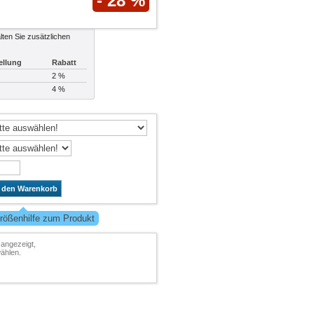
- 28 %
lten Sie zusätzlichen
ellung
Rabatt
2 %
4 %
n den Warenkorb
rößenhilfe zum Produkt
 angezeigt,
ählen.