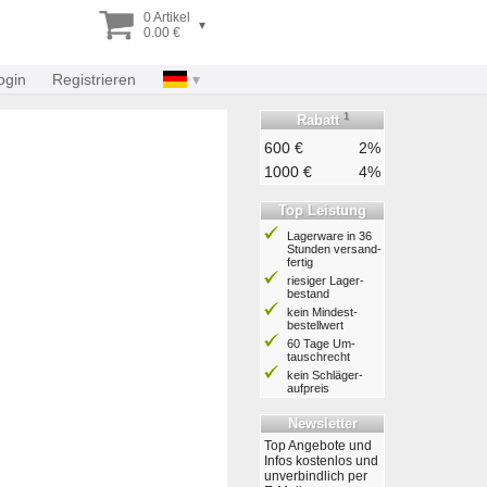
0 Artikel
▾
0.00 €
ogin
Registrieren
1
Rabatt
600 €
2%
1000 €
4%
Top Leistung
Lagerware in 36
Stunden ver­sand­
fertig
riesiger Lager­
bestand
kein Mindest­
bestell­wert
60 Tage Um­
tausch­recht
kein Schläger­
aufpreis
Newsletter
Top Angebote und
Infos kostenlos und
unverbindlich per