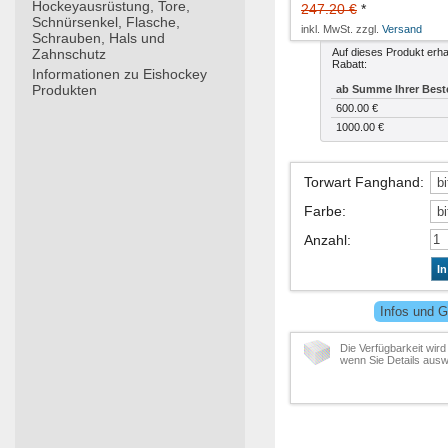
Hockeyausrüstung, Tore,
247.20 €
*
Schnürsenkel, Flasche,
inkl. MwSt. zzgl.
Versand
Schrauben, Hals und
Zahnschutz
Auf dieses Produkt erha
Rabatt:
Informationen zu Eishockey
Produkten
ab Summe Ihrer Best
600.00 €
1000.00 €
Torwart Fanghand
:
Farbe
:
Anzahl
:
I
Infos und G
Die Verfügbarkeit wird
wenn Sie Details ausw