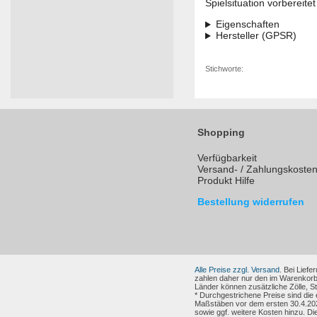
Spielsituation vorbereite
Eigenschaften
Hersteller (GPSR)
Stichworte:
Shopping
Verfügbarkeit
Versand- / Zahlungskoste
Produkt Hilfe
Bestellung widerrufen
Alle Preise zzgl. Versand.
Bei Liefer
zahlen daher nur den im Warenkorb
Länder können zusätzliche Zölle, 
* Durchgestrichene Preise sind die
Maßstäben vor dem ersten 30.4.202
sowie ggf. weitere Kosten hinzu. Di