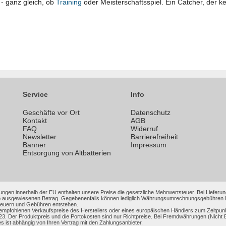
t - ganz gleich, ob
Training
oder Meisterschaftsspiel. Ein Catcher, der 
Service
Info
Geschäfte vor Ort
Datenschutz
n
Kontakt
AGB
FAQ
Widerruf
Newsletter
Barrierefreiheit
Banner
Impressum
Entsorgung von Altbatterien
ungen innerhalb der EU enthalten unsere Preise die gesetzliche Mehrwertsteuer. Bei Lieferung
 ausgewiesenen Betrag. Gegebenenfalls können lediglich Währungsumrechnungsgebühren Ihrer
Steuern und Gebühren entstehen.
 empfohlenen Verkaufspreise des Herstellers oder eines europäischen Händlers zum Zeitpun
3. Der Produktpreis und die Portokosten sind nur Richtpreise. Bei Fremdwährungen (Nic
es ist abhängig von Ihren Vertrag mit den Zahlungsanbieter.