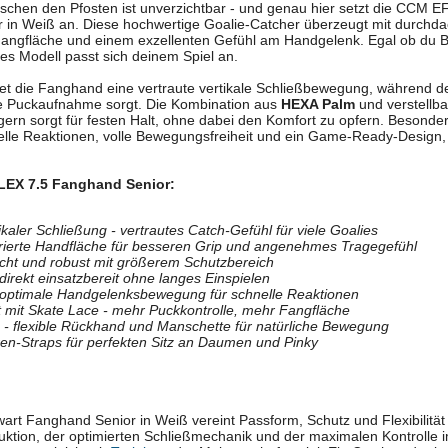
ischen den Pfosten ist unverzichtbar - und genau hier setzt die CCM E
 in Weiß an. Diese hochwertige Goalie-Catcher überzeugt mit durchda
 Fangfläche und einem exzellenten Gefühl am Handgelenk. Egal ob du B
eses Modell passt sich deinem Spiel an.
et die Fanghand eine vertraute vertikale Schließbewegung, während d
e Puckaufnahme sorgt. Die Kombination aus
HEXA Palm
und verstellb
rn sorgt für festen Halt, ohne dabei den Komfort zu opfern. Besonder
elle Reaktionen, volle Bewegungsfreiheit und ein Game-Ready-Design, 
LEX 7.5 Fanghand Senior:
ikaler Schließung - vertrautes Catch-Gefühl für viele Goalies
rierte Handfläche für besseren Grip und angenehmes Tragegefühl
eicht und robust mit größerem Schutzbereich
irekt einsatzbereit ohne langes Einspielen
 optimale Handgelenksbewegung für schnelle Reaktionen
t mit Skate Lace - mehr Puckkontrolle, mehr Fangfläche
 - flexible Rückhand und Manschette für natürliche Bewegung
ren-Straps für perfekten Sitz an Daumen und Pinky
rt Fanghand Senior in Weiß vereint Passform, Schutz und Flexibilitä
tion, der optimierten Schließmechanik und der maximalen Kontrolle im