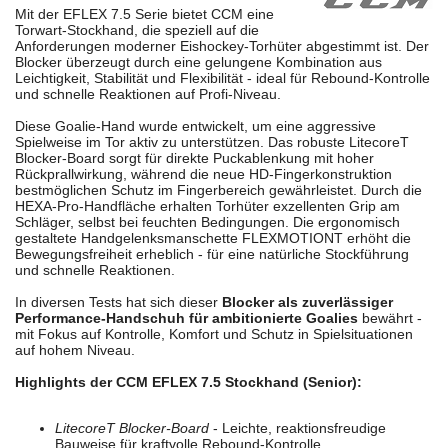
Mit der EFLEX 7.5 Serie bietet CCM eine
Torwart-Stockhand, die speziell auf die
Anforderungen moderner Eishockey-Torhüter abgestimmt ist. Der
Blocker überzeugt durch eine gelungene Kombination aus
Leichtigkeit, Stabilität und Flexibilität - ideal für Rebound-Kontrolle
und schnelle Reaktionen auf Profi-Niveau.
Diese Goalie-Hand wurde entwickelt, um eine aggressive
Spielweise im Tor aktiv zu unterstützen. Das robuste LitecoreT
Blocker-Board sorgt für direkte Puckablenkung mit hoher
Rückprallwirkung, während die neue HD-Fingerkonstruktion
bestmöglichen Schutz im Fingerbereich gewährleistet. Durch die
HEXA-Pro-Handfläche erhalten Torhüter exzellenten Grip am
Schläger, selbst bei feuchten Bedingungen. Die ergonomisch
gestaltete Handgelenksmanschette FLEXMOTIONT erhöht die
Bewegungsfreiheit erheblich - für eine natürliche Stockführung
und schnelle Reaktionen.
In diversen Tests hat sich dieser
Blocker als zuverlässiger
Performance-Handschuh für ambitionierte Goalies
bewährt -
mit Fokus auf Kontrolle, Komfort und Schutz in Spielsituationen
auf hohem Niveau.
Highlights der CCM EFLEX 7.5 Stockhand (Senior):
LitecoreT Blocker-Board
- Leichte, reaktionsfreudige
Bauweise für kraftvolle Rebound-Kontrolle