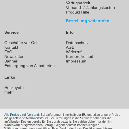
Verfügbarkeit
Versand- / Zahlungskosten
Produkt Hilfe
Bestellung widerrufen
Service
Info
Geschäfte vor Ort
Datenschutz
Kontakt
AGB
FAQ
Widerruf
Newsletter
Barrierefreiheit
Banner
Impressum
Entsorgung von Altbatterien
Links
Hockeyoffice
mehr
Alle Preise zzgl. Versand.
Bei Lieferungen innerhalb der EU enthalten unsere Preise
die gesetzliche Mehrwertsteuer. Bei Lieferungen in die Schweiz haben wir die
anfallenden Kosten bereits für Sie vorab bezahlt. Sie zahlen daher nur den im
Warenkorb ausgewiesenen Betrag. Gegebenenfalls können lediglich
Währungsumrechnungsgebühren Ihrer Bank oder Ihres Kreditkartenanbieters