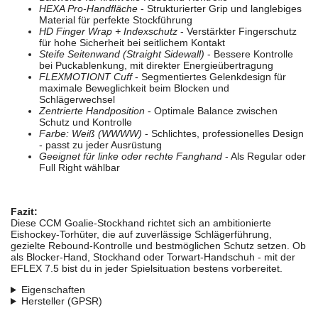
HEXA Pro-Handfläche
- Strukturierter Grip und langlebiges
Material für perfekte Stockführung
HD Finger Wrap + Indexschutz
- Verstärkter Fingerschutz
für hohe Sicherheit bei seitlichem Kontakt
Steife Seitenwand (Straight Sidewall)
- Bessere Kontrolle
bei Puckablenkung, mit direkter Energieübertragung
FLEXMOTIONT Cuff
- Segmentiertes Gelenkdesign für
maximale Beweglichkeit beim Blocken und
Schlägerwechsel
Zentrierte Handposition
- Optimale Balance zwischen
Schutz und Kontrolle
Farbe: Weiß (WWWW)
- Schlichtes, professionelles Design
- passt zu jeder Ausrüstung
Geeignet für linke oder rechte Fanghand
- Als Regular oder
Full Right wählbar
Fazit:
Diese CCM Goalie-Stockhand richtet sich an ambitionierte
Eishockey-Torhüter, die auf zuverlässige Schlägerführung,
gezielte Rebound-Kontrolle und bestmöglichen Schutz setzen. Ob
als Blocker-Hand, Stockhand oder Torwart-Handschuh - mit der
EFLEX 7.5 bist du in jeder Spielsituation bestens vorbereitet.
Eigenschaften
Hersteller (GPSR)