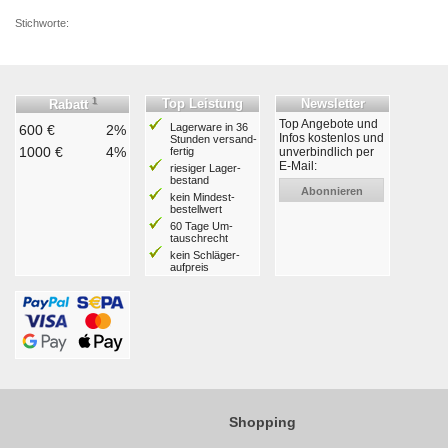
Stichworte:
1
Top Leistung
Newsletter
Rabatt
Top Angebote und
Lagerware in 36
600 €
2%
Infos kostenlos und
Stunden ver­sand­
1000 €
4%
fertig
unverbindlich per
E-Mail:
riesiger Lager­
bestand
Abonnieren
kein Mindest­
bestell­wert
60 Tage Um­
tausch­recht
kein Schläger­
aufpreis
Shopping