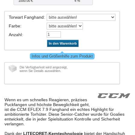
1000.00 €
4 %
Torwart Fanghand
:
Farbe
:
Anzahl
:
In den Warenkorb
Infos und Größenhilfe zum Produkt
Die Verfügbarkeit wird angezeigt,
wenn Sie Details auswählen.
Wenn es um schnelles Reagieren, präzises
Puckfangen und höchste Beweglichkeit geht,
ist die CCM EFLEX 7.9 Fanghand ein echtes Highlight für
ambitionierte Torhüter. Diese Senior-Catcher wurde für Goalies
entwickelt, die in jeder Spielsituation Kontrolle und Sicherheit
verlangen.
Dank der
LITECORET-Kerntechnologie
bietet der Handschuh