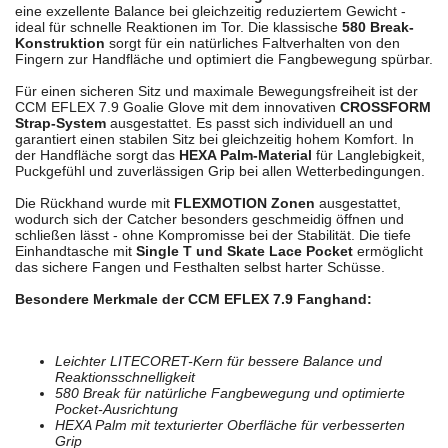
eine exzellente Balance bei gleichzeitig reduziertem Gewicht -
ideal für schnelle Reaktionen im Tor. Die klassische
580 Break-
Konstruktion
sorgt für ein natürliches Faltverhalten von den
Fingern zur Handfläche und optimiert die Fangbewegung spürbar.
Für einen sicheren Sitz und maximale Bewegungsfreiheit ist der
CCM EFLEX 7.9 Goalie Glove mit dem innovativen
CROSSFORM
Strap-System
ausgestattet. Es passt sich individuell an und
garantiert einen stabilen Sitz bei gleichzeitig hohem Komfort. In
der Handfläche sorgt das
HEXA Palm-Material
für Langlebigkeit,
Puckgefühl und zuverlässigen Grip bei allen Wetterbedingungen.
Die Rückhand wurde mit
FLEXMOTION Zonen
ausgestattet,
wodurch sich der Catcher besonders geschmeidig öffnen und
schließen lässt - ohne Kompromisse bei der Stabilität. Die tiefe
Einhandtasche mit
Single T und Skate Lace Pocket
ermöglicht
das sichere Fangen und Festhalten selbst harter Schüsse.
Besondere Merkmale der CCM EFLEX 7.9 Fanghand:
Leichter LITECORET-Kern für bessere Balance und
Reaktionsschnelligkeit
580 Break für natürliche Fangbewegung und optimierte
Pocket-Ausrichtung
HEXA Palm mit texturierter Oberfläche für verbesserten
Grip