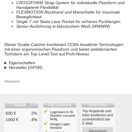
CROSSFORM Strap-System für individuelle Passform und
Handgelenk-Flexibilität
FLEXMOTION Rückhand und Manschette für maximale
Beweglichkeit
Single T mit Skate Lace Pocket für sicheres Puckfangen
Senior-Ausführung in klassischem Weiß (WWWW)
Dieser Goalie Catcher kombiniert CCMs bewährte Technologien
mit einer ergonomischen Passform und bietet ambitionierten
Torhütern ein Top-Level-Tool auf Profi-Niveau.
Eigenschaften
Hersteller (GPSR)
Stichworte:
1
Top Leistung
Newsletter
Rabatt
Top Angebote und
Lagerware in 36
600 €
2%
Infos kostenlos und
Stunden ver­sand­
1000 €
4%
fertig
unverbindlich per
E-Mail:
riesiger Lager­
bestand
Abonnieren