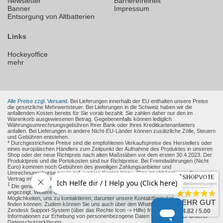
Newsletter
Barrierefreiheit
Banner
Impressum
Entsorgung von Altbatterien
Links
Hockeyoffice
mehr
Alle Preise zzgl. Versand.
Bei Lieferungen innerhalb der EU enthalten unsere Preise
die gesetzliche Mehrwertsteuer. Bei Lieferungen in die Schweiz haben wir die
anfallenden Kosten bereits für Sie vorab bezahlt. Sie zahlen daher nur den im
Warenkorb ausgewiesenen Betrag. Gegebenenfalls können lediglich
Währungsumrechnungsgebühren Ihrer Bank oder Ihres Kreditkartenanbieters
anfallen. Bei Lieferungen in andere Nicht-EU-Länder können zusätzliche Zölle, Steuern
und Gebühren entstehen.
* Durchgestrichene Preise sind die empfohlenen Verkaufspreise des Herstellers oder
eines europäischen Händlers zum Zeitpunkt der Aufnahme des Produktes in unseren
Shop oder der neue Richtpreis nach alten Maßstäben vor dem ersten 30.4.2023. Der
Produktpreis und die Portokosten sind nur Richtpreise. Bei Fremdwährungen (Nicht
Euro) kommen noch Gebühren des jeweiligen Zahlungsanbieter und
Umrechnungskurse sowie ggf. weitere Kosten hinzu. Dies ist abhängig von Ihren
Vertrag mit den Zahlungsanbieter.
Kundenbewertungen
1
Die genaue Höhe des Rabattes wird Ihnen auf der Produkt-Seite und im Warenkorb
angezeigt. Weitere Online-Kommunikationsmittel: Sie haben verschiedene
Möglichkeiten, uns zu kontaktieren, darunter unsere Kontaktformulare, die Sie
hier
SEHR GUT
finden können. Zudem können Sie uns auch über den WhatsApp Messenger oder das
Zendesk Support-System (über das Rechte Icon -> Hilfe) freiwillig erreichen.
4.82 / 5.00
Informationen zur Erhebung von personenbezogene Daten finden sie unter unserer
Datenschutzerklärung.